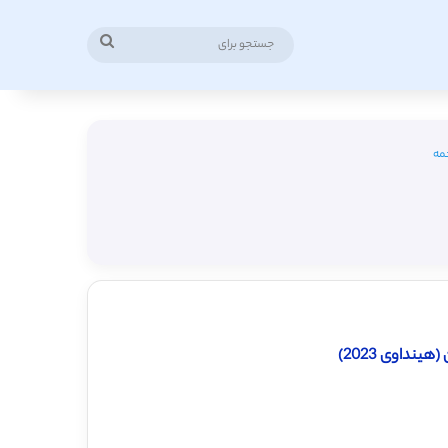
جستجو
برای
مه
نداوی 2023)