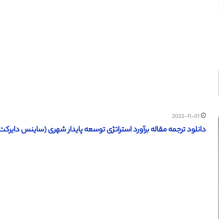
2022-11-01
دانلود ترجمه مقاله برآورد استراتژی توسعه پایدار شهری (ساینس دایرکت – الزویر 2021) (ترجمه وی