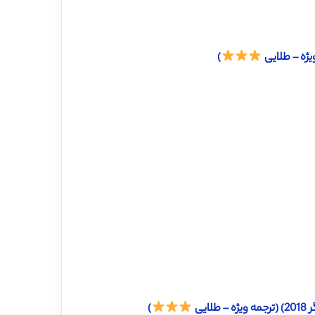
)
یی
)