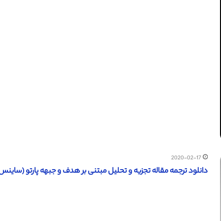
2020-02-17
دانلود ترجمه مقاله تجزیه و تحلیل مبتنی بر هدف و جبهه پارتو (ساینس دایرکت – الزویر 2016) 