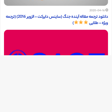
2020-04-16
دانلود ترجمه مقاله آینده جنگ (ساینس دایرکت – الزویر 2016) (ترجمه
ویژه – طلایی
)
دک
با
به
بالا