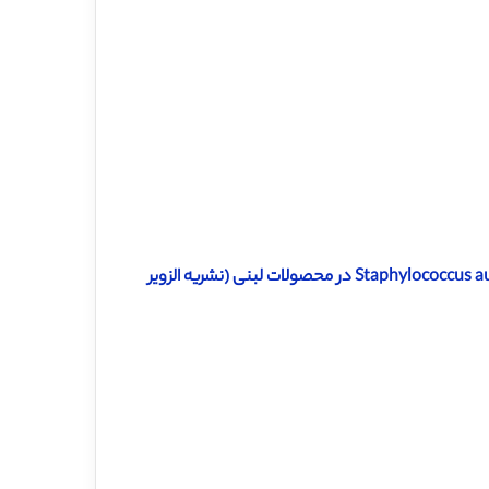
دانلود رایگان ترجمه مقاله مقاومت ضدمیکروبی دارو برای باکتری Staphylococcus aureus در محصولات لبنی (نشریه الزویر