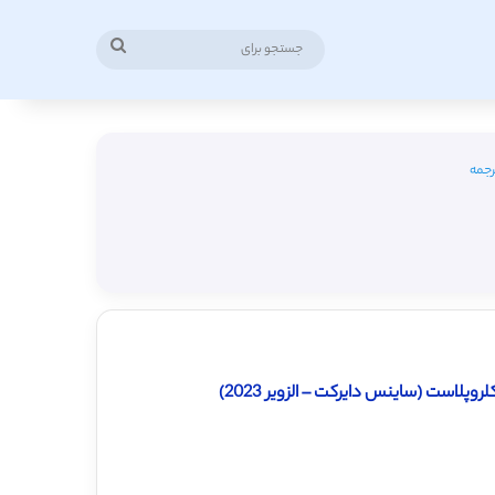
جستجو
برای
رجمه
لاست (ساینس دایرکت – الزویر 2023)