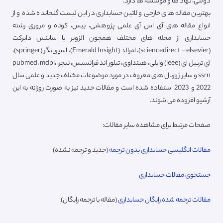
دولتی، نهاد ها و موسسه ها دارد.
بهترین مقاله های خارجی و لاتین حسابداری در این لیست گنجانده شده و از
انواع مقاله های آی اس آی علمی پژوهشی، بیس، کوتاه و مروری رشته
حسابداری از مجله های مختلف همچون الزویر یا ساینس دایرکت
(sciencedirect – elsevier)، امرالد (Emerald Insight)، اسپرینگر (springer)،
آی تریپل ای (ieee) وایلی، هینداوی، تیلور اند فرانسیس، نیچر، pubmed، mdpi،
ssrn و سایر ژورنال های معروف در مورد موضوعات مختلف جدید و علمی سال
2022 و 2023 استفاده شده است و مقالات جدید نیز به صورت روزانه به این
آرشیو افزوده می شوند.
صفحات مرتبط برای مشاهده سایر مقالات:
مقالات انگلیسی حسابداری بدون ترجمه
(جدید و ترجمه نشده)
جستجوی مقالات حسابداری
مقالات ترجمه شده رایگان حسابداری
(مقاله با ترجمه رایگان)