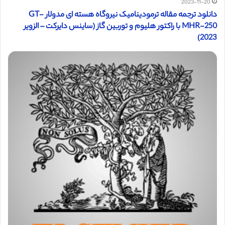
2023-11-20
دانلود ترجمه مقاله ترمودینامیک نیروگاه هسته ای مدولار GT-
MHR-250 با راکتور هلیوم و توربین گاز (ساینس دایرکت – الزویر
2023)