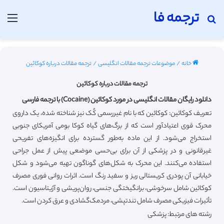
ترجمه فا
جستجو برای
منو
خانه
/
موضوعات ترجمه مقالات انگلیسی
/
ترجمه مقالات درباره کوکائین
ترجمه مقالات درباره کوکائین
دانلود رایگان مقالات انگلیسی در مورد کوکائین (Cocaine) با ترجمه فارسی
تعریف کوکائین: کوکائین که با نام غیررسمی کُک نیز شناخته شده، یک داروی
محرک قوی اعتیادآور است که از برگ‌های گیاه کوکا بومی آمریکای جنوبی
استخراج می‌شود. از این ماده به‌طور گسترده برای انگیزه‌های تفریحی
غیرقانونی و در پزشکی از آن برای بی‌حسی موضعی پیش از عمل جراحی
استفاده می‌کنند. این محرک به شکل‌های گوناگون تهیه می‌شود و شکل
خیابانی آن پودری کریستالی ریز و سفید رنگ است. اثرات روانی فوری مصرف
کوکائین شامل سرخوشی، برانگیختگی جنسی، روان‌پریشی و آژیتاسیون است.
تأثیرات فیزیکی مصرف شامل تندتپشی، مردمک‌گشادی و عرق کردن است.
رشته های مرتبط: پزشکی