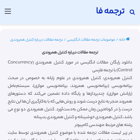
ترجمه فا
جستجو برای
منو
خانه
/
موضوعات ترجمه مقالات انگلیسی
/
ترجمه مقالات درباره کنترل همروندی
ترجمه مقالات درباره کنترل همروندی
دانلود رایگان مقالات انگلیسی در مورد کنترل همروندی (Concurrency
Control) با ترجمه فارسی
کنترل همروندی: کنترل همروندی در علوم رایانه به خصوص در مبحث
برنامه‌نویسی (برنامه‌نویسی همروند، برنامه‌نویسی موازی)، سیستم‌عامل
(رایانش موازی)، چندپردازها و پایگاه داده تضمین می‌کند که دستورهای
همروند منجر به نتایج درست شوند و روش‌هایی که با به‌کارگیری آن‌ها این نتایج
درست را در کوتاه‌ترین زمان ممکن به‌دست‌آورد. کنترل همروندی دو نوع می
باشد، کنترل همروندی خوشبینانه و کنترل همروندی بدبینانه
رشته های مرتبط: مهندسی کامپیوتر
در زیر لیست مقالات ترجمه شده با موضوع کنترل همروندی توسط سایت