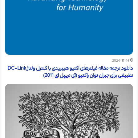
2024-11-14
دانلود ترجمه مقاله فیلترهای اکتیو هیبریدی با کنترل ولتاژ DC-Link
تطبیقی ​​برای جبران توان راکتیو (آی تریپل ای 2011)