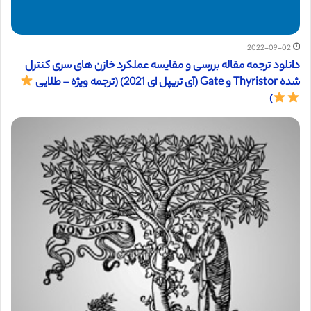
2022-09-02
دانلود ترجمه مقاله بررسی و مقایسه عملکرد خازن های سری کنترل
شده Thyristor و Gate (آی تریپل ای 2021) (ترجمه ویژه – طلایی
)