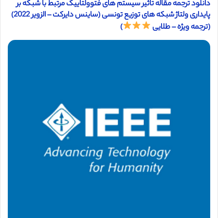
دانلود ترجمه مقاله تاثیر سیستم های فتوولتاییک مرتبط با شبکه بر
پایداری ولتاژ شبکه های توزیع تونسی (ساینس دایرکت – الزویر 2022)
(ترجمه ویژه – طلایی
)