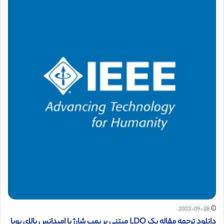
2023-09-28
دانلود ترجمه مقاله یک LDO مبتنی بر پمپ شارژ با امپدانس بالای پویا