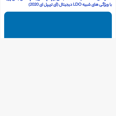
با ویژگی های شبیه LDO دیجیتال (آی تریپل ای 2020)
دک
با
به
بالا