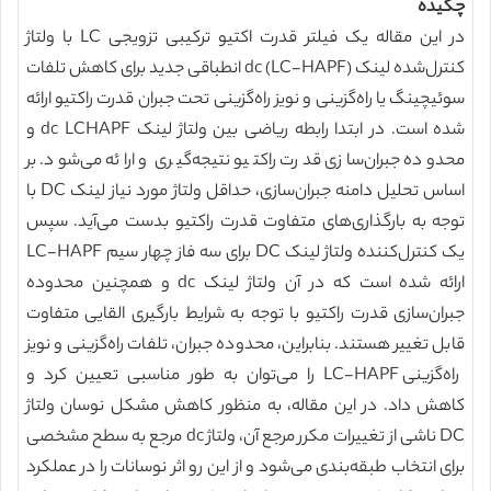
چکیده
در این مقاله یک فیلتر قدرت اکتیو ترکیبی تزویجی LC با ولتاژ
کنترل‌شده لینک dc (LC-HAPF) انطباقی جدید برای کاهش تلفات
سوئیچینگ یا راه‌گزینی و نویز راه‌گزینی تحت جبران قدرت راکتیو ارائه
شده است. در ابتدا رابطه ریاضی بین ولتاژ لینک dc LCHAPF و
محدوده جبران‌سازی قدرت راکتیو نتیجه‌گیری و ارائه می‌شود. بر
اساس تحلیل دامنه جبران‌سازی، حداقل ولتاژ مورد نیاز لینک DC با
توجه به بارگذاری‌های متفاوت قدرت راکتیو بدست می‌آید. سپس
یک کنترل‌کننده ولتاژ لینک DC برای سه فاز چهار سیم LC-HAPF
ارائه شده است که در آن ولتاژ لینک dc و همچنین محدوده
جبران‌سازی قدرت راکتیو با توجه به شرایط بارگیری القایی متفاوت
قابل تغییر هستند. بنابراین، محدوده جبران، تلفات راه‌گزینی و نویز
راه‌گزینی LC-HAPF را می‌توان به طور مناسبی تعیین کرد و
کاهش داد. در این مقاله، به منظور کاهش مشکل نوسان ولتاژ
DC ناشی از تغییرات مکرر مرجع آن، ولتاژ dc مرجع به سطح مشخصی
برای انتخاب طبقه‌بندی می‌شود و از این رو اثر نوسانات را در عملکرد