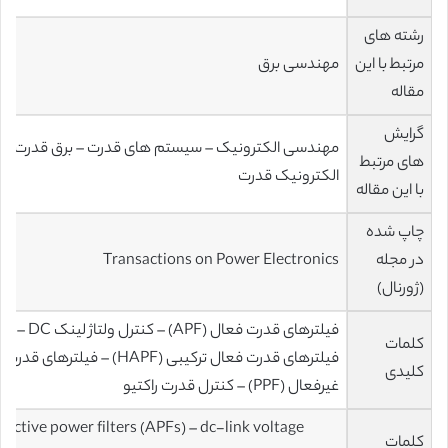
رشته های
مرتبط با این
مهندسی برق
مقاله
گرایش
مهندسی الکترونیک – سیستم های قدرت – برق قدرت –
های مرتبط
الکترونیک قدرت
با این مقاله
چاپ شده
در مجله
Transactions on Power Electronics
(ژورنال)
فیلترهای قدرت فعال (APF) – کنترل ولتاژ لینک DC –
کلمات
فیلترهای قدرت فعال ترکیبی (HAPF) – فیلترهای قدرت
کلیدی
غیرفعال (PPF) – کنترل قدرت راکتیو
Active power filters (APFs) – dc-link voltage
کلمات