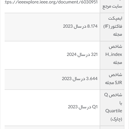
https://ieeexplore.ieee.org/document/6030951
سایت مرجع
ایمپکت
فاکتور (IF)
8.174 در سال 2023
مجله
شاخص
H_index
321 در سال 2024
مجله
شاخص
3.644 در سال 2023
SJR مجله
شاخص Q
یا
Q1 در سال 2023
Quartile
(چارک)