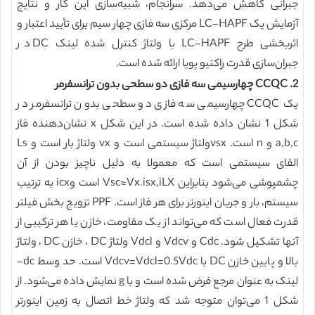
جبرانی کاهش می‌دهد. سرانجام‌، شبیه‌سازی این کار و نتایج
آزمایش یک LC-HAPF مرکزی سه فازی چهار سیم برای تأیید اعتبار و
اثربخشی طرح LC-HAPF با ولتاژ کنترل شده لینک DC در
جبران‌سازی قدرت راکتیو پویا ارائه شده است.
2. CCQC چهارسیمی سه فازی دو سطحی بدون ترانسفرمر
یک CCQC چهارسیمی سه فازی دو سطحی بدون ترانسفرمر در
شکل 1 نشان داده شده است. در این شکل x نشان‌دهنده فاز
a,b,c و n است. vsxولتاژ سیستمی است و vx ولتاژ بار است و Ls
القای سیستمی است که معمولا به دلیل ناچیز بودن از آن
چشمپوشی می‌شود بنابراین Vsc≈Vx.isx,iLX است وicx به ترتیب
سیستم، بار و جریان اینورتر برای هر فاز است. PPF تزویج بخش فیلتر
قدرت فعال است که می‌تواند از یک مقاومت، خازن یا هر ترکیبی از
آنها تشکیل شود. Cdc و Vdcv و Vdcl ولتاژ DC ، خازن DC ، ولتاژ
بالا و پایین خازن DC با Vdcv=Vdcl=0.5Vdc است. حد وسط dc-
لینک به عنوان مرجع فرض شده است و با g نمایش داده می‌شود. از
شکل 1 می‌توان متوجه شد که ولتاژ خط اتصال به زمین اینورتر