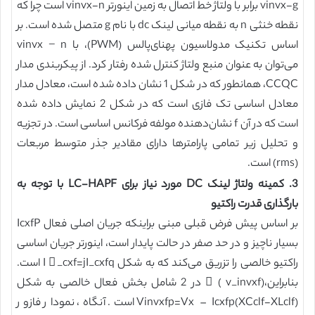
vinvx-g برابر با ولتاژ خط اتصال به زمین اینورتر vinvx-n است چرا که
نقطه خنثی n به نقطه میانی لینک dc با نام g متصل شده است. بر
اساس تکنیک مدولاسیون پهنای‌پالس (PWM)، با vinvx − n
می‌توان به عنوان منبع ولتاژ کنترل شده رفتار کرد. از پیکربندی مدار
CCQC، همانطور که در شکل 1 نشان داده شده است، معادل مدار
معادل اساسی تک فازی است که در شکل 2 نمایش داده شده
است که در آن f نشان‌دهنده مولفه فرکانس اساسی است. در تجزیه
و تحلیل زیر تمامی پارامترها دارای مقادیر جذر متوسط مربعات
(rms) است.
3. کمینه ولتاژ لینک DC مورد نیاز برای LC-HAPF با توجه به
بارگذاری قدرت راکتیو
بر اساس پیش فرض قبلی مبنی براینکه جریان اصلی فعال IcxfP
بسیار ناچیز و در حد صفر در حالت پایدار است، اینورتر جریان اساسی
راکتیو خالصی را تزریق می‌کند که به شکل I ⃗_cxf=jI_cxfq است.
بنابراین،(v_invxf ) ⃗ در 2 شامل بخش فعال خالصی به شکل
Vinvxfp=Vx – Icxfp(XCclf-XLclf) است. آنگاه، نمودار فازور