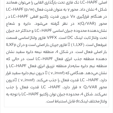
اصلی LC-HAPF تک فازی تحت بارگذاری القایی را می‌توان همانند
شکل 4 نشان داد. محور y به عنوان قدرت فعال LC-HAPF (p/w)
در هنگام قرارگیری Vx درون قدرت راکتیو افقی LC-HAPF در
محور (Q/VAR)x در نظر گرفته می‌‌شود. دایره و شعاع
نشان‌دهنده محدوده جبران اساسی LC-HAPF و حداکثر حد جبران
تحت ولتاژ ثابت لینک DC است. VPFX فازور ولتاژ اساسی قسمت
غیرفعال است. (I_LXF ) ⃗ فازور جریان بار اصلی است و در آن ILXFp
بار اصلی فعال است. در شکل 4، منطقه نیمه دایره سفید نشان
دهنده منطقه جذب انرژی فعال LC-HAPF است در حالی که
منطقه نیم دایره سایه‌دار منطقه تزریق انرژی فعال LC-HAPF را
نشان می‌دهد. هنگامی که (v_invxf ) ⃗ درون نیم دایره سفید قرار
دارد، LC -HAPF قدرت فعال را جذب می‌کند. (v_invxf ) ⃗درون
محور x Q/VAR قرار دارد، LC –HAPF قدرت فعال را جذب
نمی‌کند. شکل 4، محدوده جبران توان راکتیو LC-HAPF با توجه به
ولتاژ مختلف لینکdc قابل استنباط است.