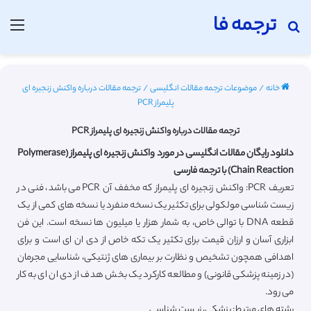
ترجمه فا
جستجو برای
منو
خانه
/
موضوعات ترجمه مقالات انگلیسی
/
ترجمه مقالات درباره واکنش زنجیره ای
پلیمراز PCR
ترجمه مقالات درباره واکنش زنجیره ای پلیمراز PCR
دانلود رایگان مقالات انگلیسی در مورد واکنش زنجیره ای پلیمراز (Polymerase
Chain Reaction) با ترجمه فارسی
تعریف PCR: واکنش زنجیره ای پلیمراز که مخفف آن PCR می باشد، فنی در
زیست شناسی مولکولی برای تکثیر یک نسخه منفرد یا نسخه های کمی از یک
قطعه DNA با توالی خاص، به شمار هزار یا میلیون ها نسخه است. این فن
ابزاری آسان و ارزان قیمت برای تکثیر یک تکه خاص از دی ان ای است و برای
اهدافی همچون تشخیص و نظارت بر بیماری های ژنتیکی، شناسایی مجرمان
(در زمینه پزشکی قانونی) و مطالعه کارکرد یک بخش هدف از دی ان ای به کار
می رود.
رشته های مرتبط: پزشکی، زیست شناسی