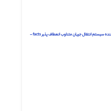
دانلود ترجمه مقاله کاربرد روشهای حساسیت در ارسال و مکان کنترل کننده سیستم انتقال جریان متناوب انعطاف پذیر facts –