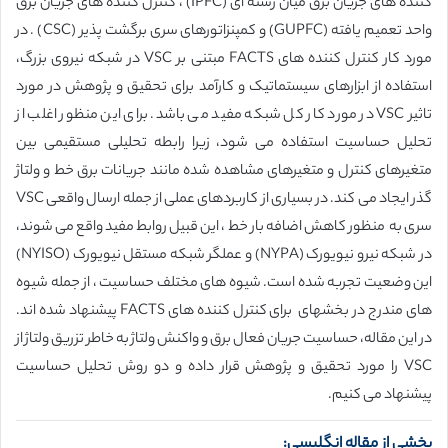
کننده های جریان برق میان رشته ای (IPFC) ، کنترل کننده های جریان برق
واحد تعمیم یافته (GUPFC) و کمپنزاتورهای سری برگشت پذیر (CSC) . در
مورد کار کنترل کننده های FACTS مبتنی بر VSC در شبکه نیروی بزرگ،
استفاده از ابزارهای سیستماتیک و کارآمد برای تحقیق و پژوهش در مورد
تاثیر VSC در مورد کار کل شبکه مفید می باشد. برای این منظور اغلب از
تحلیل حساسیت استفاده می شود، زیرا رابطه تحلیلی مستقیمی بین
متغیرهای کنترل و متغیرهای مشاهده شده مانند جریانات برق خط و ولتاژ
گذر ایجاد می کند. در بسیاری از کاربردهای عملی از جمله ارسال واقعی VSC
سری به منظور کاهش اضافه بار خط ، این قبیل روابط مفید واقع می شوند،
در شبکه نیرو نیویورک (NYPA) و عملگر شبکه مستقل نیویورک (NYISO)
این وضعیت تجربه شده است. شیوه های مختلف حساسیت ، از جمله شیوه
های مندرج در بخشهای برای کنترل کننده های FACTS پیشنهاد شده اند.
در این مقاله، حساسیت جریان فعال برق و واکنش ولتاژ به خاطر تزریق ولتاژ از
VSC را مورد تحقیق و پژوهش قرار داده و دو روش تحلیل حساسیت
پیشنهاد می کنیم.
بخشی از مقاله انگلیسی: