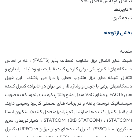
A مدل امپدانس معادل VSC
۴ کاربردها
نتیجه گیری
بخشی از ترجمه:
مقدمه
شبکه های انتقال برق متناوب انعطاف پذیر (FACTS) ، که بر اساس
دستگاههای الکترونیکی برقی کار می کنند، قابلیت بهبود ثبات، پایداری و
انتقال شبکه های برق متناوب فعلی را دارا می باشند. این قبیل
دستگاههای برقی با جریان و ولتاژ بالا، را می توان در خانواده کنترل کننده
های FACTS بر مبنای VSC مبدل منبع ولتاژ پیکره بندی نمود که به صورت
سیستماتیک توسعه یافته و در برنامه های صنعتی کاربرد وسیعی دارند.
این قبیل کنترل کننده ها عبارتنداز کمپنزاتور(متعادل کننده) سنکرون ایستا
(STATCOM) ، STATCOM (BtB STATCOM) ، کمپنزاتورهای سری
سنکرون ایستا (SSSC) ، کنترل کننده های جریان برق واحد (UPFC) ، کنترل