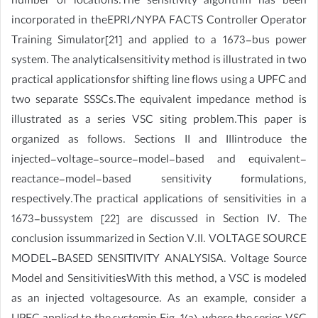
number of locations.The sensitivity algorithm has been
incorporated in theEPRI/NYPA FACTS Controller Operator
Training Simulator[21] and applied to a 1673-bus power
system. The analyticalsensitivity method is illustrated in two
practical applicationsfor shifting line flows using a UPFC and
two separate SSSCs.The equivalent impedance method is
illustrated as a series VSC siting problem.This paper is
organized as follows. Sections II and IIIintroduce the
injected-voltage-source-model-based and equivalent-
reactance-model-based sensitivity formulations,
respectively.The practical applications of sensitivities in a
1673-bussystem [22] are discussed in Section IV. The
conclusion issummarized in Section V.II. VOLTAGE SOURCE
MODEL-BASED SENSITIVITY ANALYSISA. Voltage Source
Model and SensitivitiesWith this method, a VSC is modeled
as an injected voltagesource. As an example, consider a