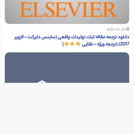
2020-01-30
دانلود ترجمه مقاله ثبات تولیدات واقعی (ساینس دایرکت – الزویر
2017) (ترجمه ویژه – طلایی
)
دک
با
به