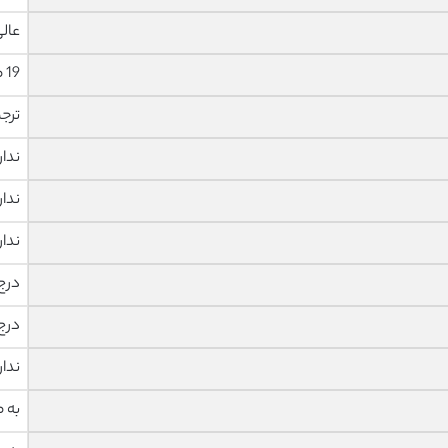
عال
19 صفحه با فونت 14 B Nazanin
ترج
ندار
ندار
ندار
درج
درج
ندار
به 