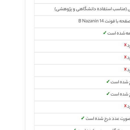
ی (مناسب استفاده دانشگاهی و پژوهشی)
مه شده است
✓
د
☓
د
☓
د
☓
 شده است
✓
 شده است
✓
د
☓
صورت عدد درج شده است
✓