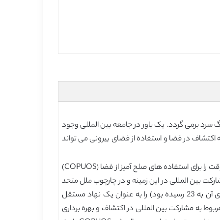
 سرد برمی گردد. یک باور در جامعه بین المللی وجود
ه اکتشاف در فضا و استفاده از فضای بیرونی می تواند
در سال 1958 درست یک سال پس از پرتاب اولین ماهواره ساخته بشر، مجمع عمومی سازمان ملل در قطعنامه 1348 یک کمیته موقت را برای استفاده های صلح آمیز از فضا (COPUOS)
 مشارکت بین المللی در این زمینه و در چارچوب ملل متحد
و مدیریت مشکلات قانونی احتمالی در اکتشافات و استفاده از فضا بپردازند. در سال 1959 مجمع عمومی، COPUOS (که اعضای آن به 23 رسیده بود) را به عنوان یک نهاد مستقل
ک نهاد بین المللی اصلی به موضوعات مربوط به مشارکت بین المللی در اکتشاف و بهره برداری