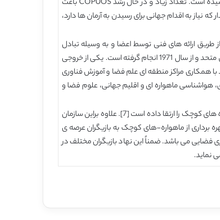
در فضا پرداخته است. از زمان تأسیس این نهاد در سال 1959 ، تعداد اعضای آن با سرعت ثابتی رشد داشته و اکنون به 84 عضو رسیده است. تعداد زیاد و در حال رشد COPUOS باعث
 نیاز به اقدام جهانی برای رسیدن به آرمان ها دارد،
ر از طریق ارائه های فنی توسط اعضا و به وسیله تبادل
اطلاعات، برگزاری کارگاه ها و کنفرانس ها، برگزاری برنامه های آموزشی و کارآموزی و چندین فعالیت دیگر در غالب برنامه سازمان ملل متحد و از سال 1971 انجام گرفته است. یکی از خروجی
با همکاری مراکز منطقه ای علم فضا و آموزش فناوری
هواره ای، هواشناسی ماهواره ای و اقلیم جهانی، علوم فضا و
در سال های اخیر ابتکار فناوری پایه ی فضایی (UN-BSTI) از طریق مجموعه ای از کارگاه ها در سراسر جهان، ظرفیت ساخت ماهواره های کوچک را ارتقا داده است [7]. علاوه براین سازمان
ه برداری از ماهواره-های کوچک به بازیگران عرصه ی
م و فناوری فضایی می باشد. ضمناً این نهاد بازیگران مختلف در
ی نماید.