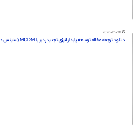
2020-01-30
دانلود ترجمه مقاله توسعه پایدار انرژی تجدیدپذیر با MCDM (ساینس دایرکت – الزویر 2017) (ترجمه ویژه – طلایی