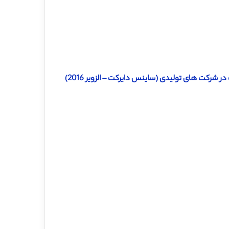
دانلود ترجمه مقاله مدل ترتیبی فازی جهت تحقق برنامه ریزی استراتژیک در شرکت های تولیدی (ساینس دایرکت – الزویر 2016)