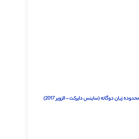
دانلود ترجمه مقاله کاربرد ANP و ELECTRE II در انتخاب تامین کننده محدوده زبان دوگانه (ساینس دایرکت – الزویر 2017)