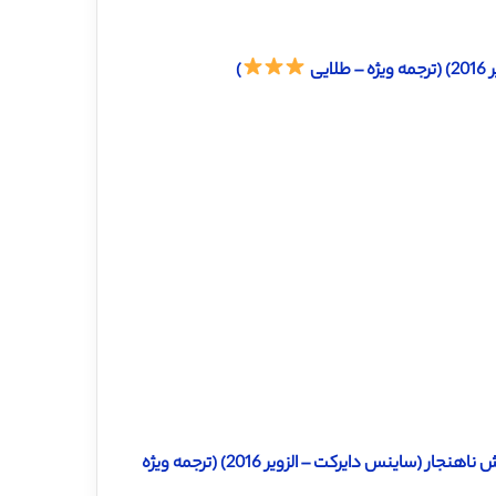
یی
)
دانلود ترجمه مقاله مدلینگ مالی و برنامه ریزی ارتقا برای بیمه عمر با دانش ناهنجار (ساینس دایرکت – الزویر 2016) (ترجمه ویژه