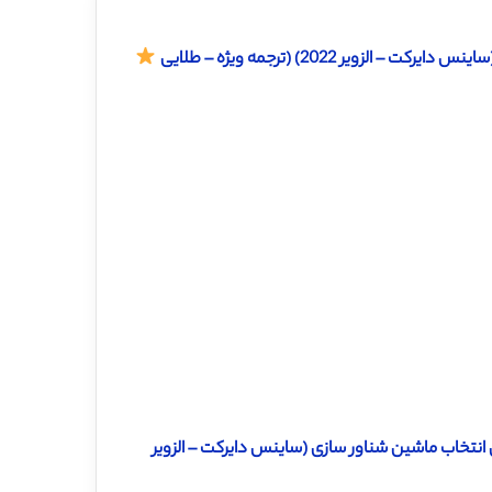
ویر 2022) (ترجمه ویژه – طلایی
 انتخاب ماشین شناور سازی (ساینس دایرکت – الزویر