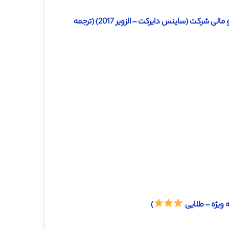
دانلود ترجمه مقاله مدل MCDM یکپارچه برای بهبود عملکرد عملیاتی و مالی شرکت (ساینس دایرکت – الزویر 2017) (ترجمه
)