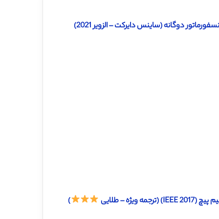
دانلود ترجمه مقاله مبدل سه سطحی تشدیدی ترکیبی ZCS مبتنی بر ترانسفورماتور دوگانه (ساینس دایرکت – الزویر 2021)
ژه – طلایی
)