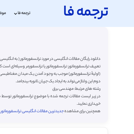
ترجمه فا
ترجمه فا
موض
دانلود رایگان مقالات انگلیسی در مورد ترانسفورماتور ( به انگلیسی Transformer) با ترجمه فارسی
تعریف ترانسفورماتور: ترانسفورماتور یا ترانسفورمر وسیله‌ای است که
(اولیهٔ ترانسفورماتور) موجب به وجود آمدن یک میدان مغناطیسی 
دوم این ولتاژ می‌تواند به ایجاد یک جریان ثانویه بینجامد.
رشته های مرتبط: مهندسی برق
در زیر لیست مقالات ترجمه شده با موضوع ترانسفورماتور توسط س
خریداری نمایید.
همچنین برای مشاهده
جدیدترین مقالات انگلیسی ترانسفورماتور (