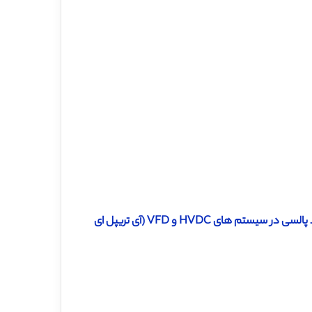
دانلود ترجمه مقاله توپولوژی بهبودیافته برای مبدل های AC / DC چند پالسی در سیستم های HVDC و VFD (آی تریپل ای