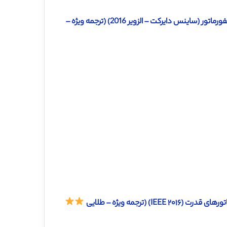
دانلود ترجمه مقاله نقش تنش ‌ها بر روی برق رسانی جریانی روغن ترانسفورماتور (ساینس دایرکت – الزویر 2016) (ترجمه ویژه –
ترجمه ویژه – طلایی