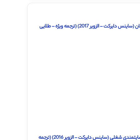
 الزویر 2017) (ترجمه ویژه – طلایی
دانلود ترجمه مقاله تاثیر توانمندسازی کارمندان و آموزش کارمندان در رضایتمندی شغلی (ساینس دایرکت – الزویر 2016) (ترجمه