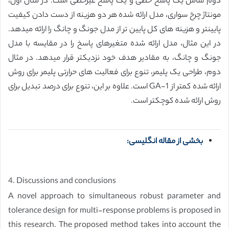
دوم شامل یک پاسخ خطی و یک پاسخ غیرخطی است. در مثال اول،
مونتاژ چرخ سواری، مدل ارائه شده هر دو هزینه از دست دادن کیفیت
پایینتر و هزینه های کل پایین تر از مدل جونگ و چانگ را ارائه میدهد.
در این مثال، مدل ارائه شده متغیرهای پاسخ را در مقایسه با مدل
جونگ و چانگ، به مقادیر هدف خود نزدیکتر قرار میدهد. در مثال
دوم، طراحی یک پلیمر، تنوع برای فعالیت های حرارتی پلیمر برای روش
ارائه شده کمتر از GA-1 است. علاوه بر این، تنوع برای درصد تبدیل برای
روش ارائه شده کوچکتر است.
بخشی از مقاله انگلیسی:
4. Discussions and conclusions
A novel approach to simultaneous robust parameter and
tolerance design for multi-response problems is proposed in
this research. The proposed method takes into account the