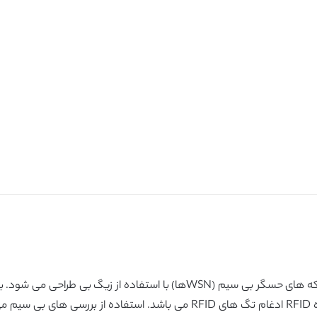
در این پروژه سیستم مانیتورینگ محیطی مبتنی بر شبکه های حسگر بی سیم (WSN
آیدی کارت را به معدن کاران می دهیم.یک تابع خواننده RFID ادغام تگ های FID