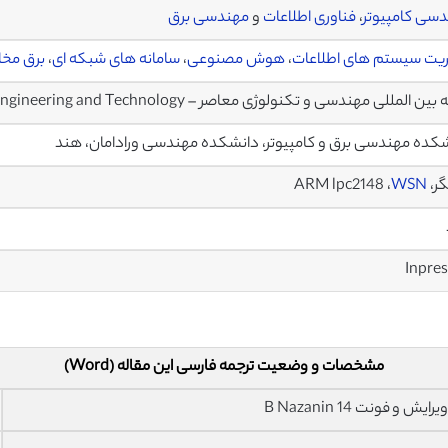
سی کامپیوتر
،
فناوری اطلاعات
و
مهندسی برق
یت سیستم های اطلاعات
،
هوش مصنوعی
،
سامانه های شبکه ای
،
برق مخاب
المللی مهندسی و تکنولوژی معاصر – International Journal of Current Engineering and Technology
کده مهندسی برق و کامپیوتر، دانشکده مهندسی ورادامان، هند
ARM lp ،
WSN
Inpre
مشخصات و وضعیت ترجمه فارسی این مقاله (Word)
فونت 14 B Nazanin