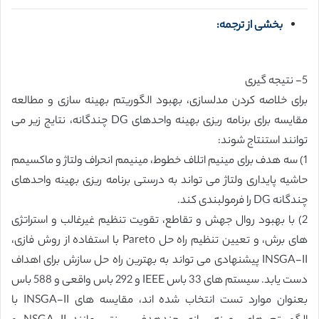
بخشی از ترجمه:
5- نتیجه گیری
برای خلاصه کردن مدلسازی، بهبود الگوریتم بهینه سازی و مطالعه
مقایسه برای برنامه ریزی بهینه واحدهای DG چندگانه، نتایج زیر می
توانند استنتاج شوند:
1) سه هدف برای مینیم اتلاف خطوط، مینیمم انحراف ولتاژ و ماکسیمم
حاشیه پایداری ولتاژ می تواند به درستی برنامه ریزی بهینه واحدهای
چندگانه DG را فرمولبندی کند.
2) با بهبود روال جهش و تقاطع، تقویت تنظیم غیرغالب و استراتژی
های برش، و تعیین تنظیم راه حل Pareto با استفاده از روش فازی،
INSGA-II پیشنهادی می تواند به بهترین راه حل سازش برای اهداف
دست یابد. سیستم های 33 باس IEEE و 292 باس واقعی و 588 باس
بعنوان موارد تست انتخاب شده اند، مقایسه های INSGA-II با