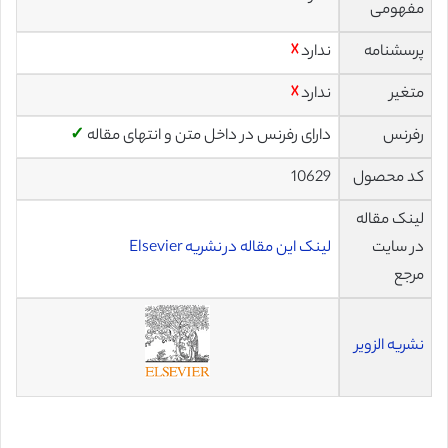
مفهومی
پرسشنامه
ندارد
☓
متغیر
ندارد
☓
رفرنس
دارای رفرنس در داخل متن و انتهای مقاله
✓
کد محصول
10629
لینک مقاله
در سایت
لینک این مقاله در نشریه Elsevier
مرجع
نشریه الزویر