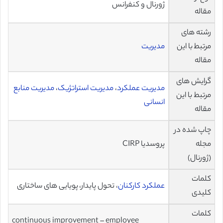
ژورنال و کنفرانس
مقاله
رشته های
مرتبط با این
مدیریت
مقاله
گرایش های
مدیریت عملکرد
،
مدیریت استراتژیک
،
مدیریت منابع
مرتبط با این
انسانی
مقاله
چاپ شده در
مجله
پروسدیا CIRP
(ژورنال)
کلمات
عملکرد کارکنان
، تحول پایدار، پویایی های ساختاری
کلیدی
کلمات
continuous improvement – employee