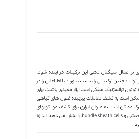
لیگنان، نئولیگنان، یا HCAAs، ممکن است مانع انالیز دقیق تر اعمال سیگنال دهی این ترکیبات در آینده شود.
انند چنین ترکیباتی را بدست بیاورند یا اطلاعاتی را در
قادیر بیشتر این مواد هستند را نیز کسب می کنند. A. thaliana جهش یافته یا گیاه توتون ترانسژنیک ممکن است ابزار مفیدی باشند. برای
تیجه متابولیسم فنیل پروپانوئید ممکن است به کشف تعاملات پیچیده فنول های گیاهی
ی مشترک ممکن است به عنوان ابزاری برای کشف مولکولهای
سیگنال دهنده فرضی یا مسیرهای سیگنالینگ، مورد استفاده قرار گیرد. برای مثال، جهش reticulate که دستجات آوند مانند نوع وحشی و bundle sheath cells, را نشان می دهد، اندازه
د.