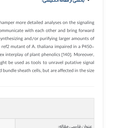
بخشی از مقاله انگلیسی:
 hamper more detailed analyses on the signaling
 communicate with each other and bring forward
ynthesizing and/or purifying larger amounts of
e ref2 mutant of A. thaliana impaired in a P450-
interplay of plant phenolics [140]. Moreover,
t be used as tools to unravel putative signal
bundle sheath cells, but are affected in the size
عنوان فارسی مقاله: