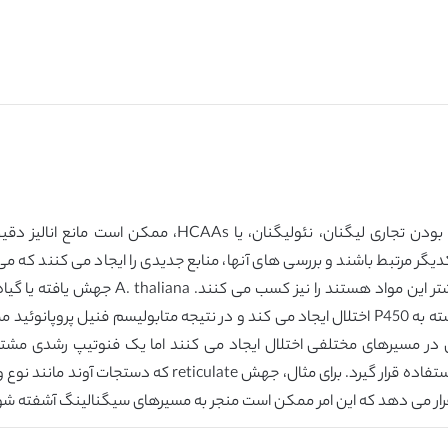
همانطور که در قسمت 4.3 ذکر شد، عدم دردسترس بودن تجاری 
یگر مرتبط باشند و بررسی های آنها، منابع جدیدی را ایجاد می کنند که می تو
مورد اینکه آیا قادر به سنتز و یا خالص سازی م
مثال، جهش ref2 در A. thaliana، در مونواکسیژناز وابسته به P450 اختلال ایجاد می کند و در ن
ای متابولیکی در مسیرهای مختلفی اختلال ایجاد می کنند اما یک فنوتیپ رشد
ر قرار می دهد که این امر ممکن است منجر به مسیرهای سیگنالینگ آشفته شو