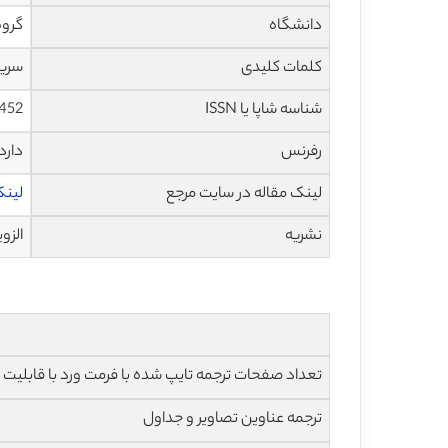
دانشگاه
گروه
کلمات کلیدی
سرین، GABA، نئولیگنان، آمیدهای هیدروکسی س
شناسه شاپا یا ISSN
452
رفرنس
دارد
لینک مقاله در سایت مرجع
لینک ا
نشریه
الزویر – 
تعداد صفحات ترجمه تایپ شده با فرمت ورد با قابلیت ویرایش و 
ترجمه عناوین تصاویر و جداول