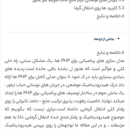
5.2 جریان های نوسانی جرم مایع تحت شرایط غیر عایق
5.3 کاربرد ها روی انتقال گرما
6.خلاصه و نتایج
بخشی از ترجمه:
6.خلاصه و نتایج
مدل سازی های ریاضیاتی برای PHP ها، یک مشکل سنتی، راه حلی
کلی و فراگیر است که هنوز ل نشده باقی مانده است.پدیده های
بنیادی بسیاری باید در ک شود تا بتوان مدلی کامل برای PHP ها ارائه
داد.درک هیدرودینامیک موضعی در جریان های نوسانی حباب تیلور ،
یک بخش مهم در ساختار توصیف های ریاضیاتی برای PHP ها را ایجاد
میکند.نهایتا، خاصیت رطوبت پذیری ترکیب مایع – جامد تاثیراتی را روی
رفتار کلی انتقال گرمایی داشته است.نیازی نیست که بگوییم که
موضوع هیدرودینامیک و رفتار منتج شده انتقال گرمایی ذاتا به هم
مرتبطند ، و در این مقاله ما توجهمان را روی بررسی هیدرودینامیک