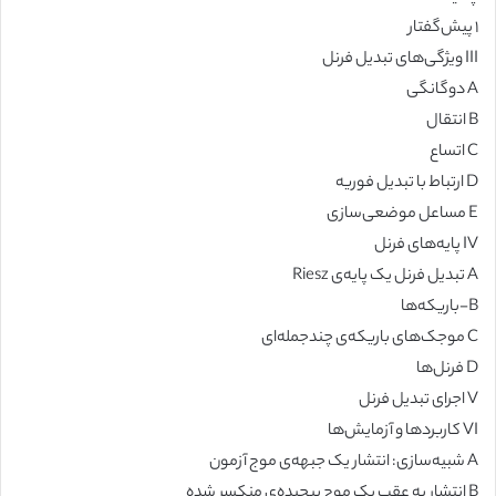
۱ پیش‌گفتار
III ویژگی‌های تبدیل فرنل
A دوگانگی
B انتقال
C اتساع
D ارتباط با تبدیل فوریه
E مساعل موضعی‌سازی
IV پایه‌های فرنل
A تبدیل فرنل یک پایه‌ی Riesz
B-باریکه‌ها
C موجک‌های باریکه‌ی چندجمله‌ای
D فرنل‌ها
V اجرای تبدیل فرنل
VI کاربردها و آزمایش‌ها
A شبیه‌سازی: انتشار یک جبهه‌ی موج آزمون
B انتشار به عقب یک موج پیچیده‌‌ی منکسر شده