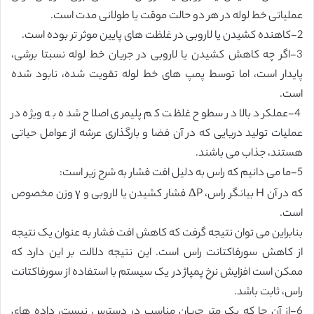
عملیاتی خط لوله در هر دو حالت موقت یا طولانی مدت است.
2-کاهنده کشیدن یا لاروبی در غلظت های پایین موثر تر بوده است.
3-اگر چه کاهش کشیدن یا لاروبی در جریان خط لوله نسبتا برشی،
پایدار است، اما توسط پمپ های خط لوله تقویت شده، نابود شده
است.
4-عملکرد بالا در سطوح غلظت کم پلیمری اصلاح شده به ویژه در
عملیات تولید دریایی که در آن فضا و بارگذاری عرشه از عوامل حیاتی
هستند، جذاب می باشند.
5-ما می دانیم که راس به دلیل افت فشار به شرح زیر است:
که در آن H بیانگر راس، ΔP فشار کشیدن یا لاروبی و γ وزن مخصوص
است.
بنابراین می توان نتیجه گرفت که کاهش افت فشار به عنوان یک نتیجه
از کاهش سورفاکتانت راس است. این نتیجه دلالت بر این دارد که
ممکن است افزایش نرخ پمپاژ در یک سیستم با استفاده از سورفاکتانت
راس، ثابت باشد.
6-از آن جا که یک متر جریان مناسب در دسترس نیست، داده های