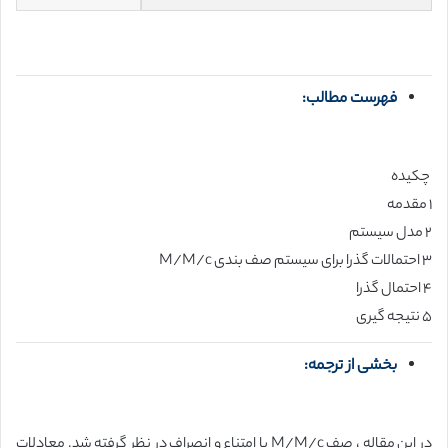
فهرست مطالب:
چکیده
۱ مقدمه
۲ مدل سیستم
۳ احتمالات گذرا برای سیستم صف بندی M/M/c
۴ احتمال گذرا
۵ نتیجه گیری
بخشی از ترجمه:
در این مقاله ، صف M/M/c با امتناع و انصراف در نظر گرفته شد. معادلات