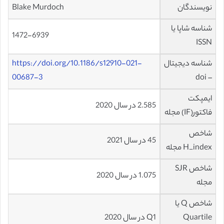
نویسندگان
Blake Murdoch
شناسه شاپا یا
1472-6939
ISSN
شناسه دیجیتال
https://doi.org/10.1186/s12910-021-
00687-3
– doi
ایمپکت
2.585 در سال 2020
فاکتور(IF) مجله
شاخص
45 در سال 2021
H_index مجله
شاخص SJR
1.075 در سال 2020
مجله
شاخص Q یا
Quartile
Q1 در سال 2020