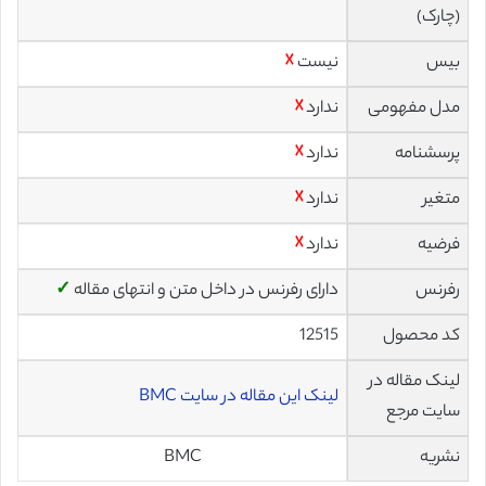
(چارک)
بیس
نیست
☓
مدل مفهومی
ندارد
☓
پرسشنامه
ندارد
☓
متغیر
ندارد
☓
فرضیه
ندارد
☓
رفرنس
دارای رفرنس در داخل متن و انتهای مقاله
✓
کد محصول
12515
لینک مقاله در
لینک این مقاله در سایت BMC
سایت مرجع
نشریه
BMC