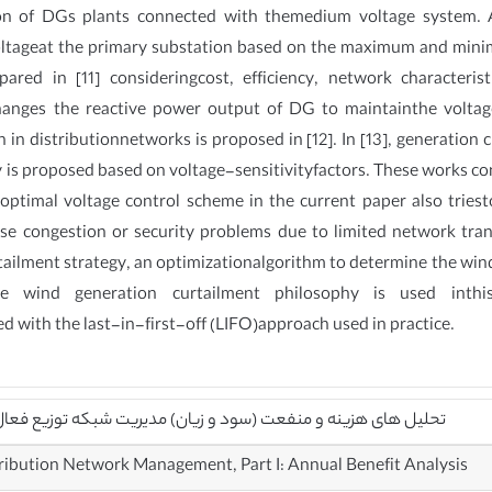
on of DGs plants connected with themedium voltage system. A
voltageat the primary substation based on the maximum and min
red in [11] consideringcost, efficiency, network characterist
changes the reactive power output of DG to maintainthe voltag
n in distributionnetworks is proposed in [12]. In [13], generation
is proposed based on voltage-sensitivityfactors. These works co
optimal voltage control scheme in the current paper also triest
 congestion or security problems due to limited network transfe
ilment strategy, an optimizationalgorithm to determine the wind f
he wind generation curtailment philosophy is used inth
ith the last-in-first-off (LIFO)approach used in practice.
تحلیل های هزینه و منفعت (سود و زیان) مدیریت شبکه توزیع فعال، بخش ۱: تحلیل منفعت و 
tribution Network Management, Part I: Annual Benefit Analysis