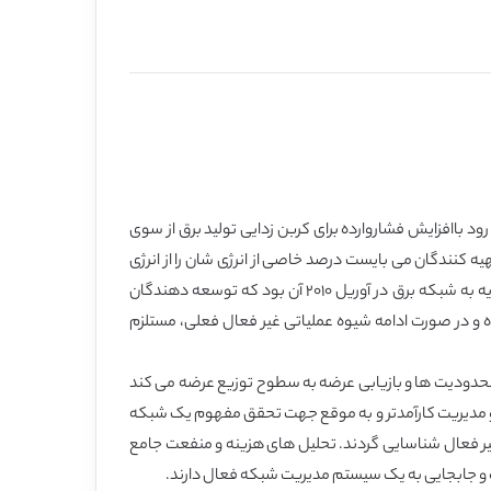
جر به توسعه زیادی در تولید انرژی تجدیدشدنی (REG) گردیده است. انتظار می رود باافزایش فشاروارده برای کربن زدایی تولید برق از سوی
ه کنندگان می بایست درصد خاصی از انرژی شان را از انرژی
تجدیدشدنی تامین کنند؛ عدم توانایی سازگاری با حجم تجدیدشدنی منجر به جرایم هزینه برمی گردد. به علاوه، هدف از معرفی تعرفه تغذیه به شبکه برق در آوریل ۲۰۱۰ آن بود که توسعه دهندگان
ه و در صورت ادامه شیوه عملیاتی غیر فعال فعلی، مستلزم
 در حفظ ولتاژ، مدیریت محدودیت ها و بازیابی عرضه به سطوح توزیع عرضه می کند
ل و مدیریت کارآمدتر و به موقع جهت تحقق مفهوم یک شبکه
یر فعال شناسایی گردند. تحلیل های هزینه و منفعت جامع
 و جابجایی به یک سیستم مدیریت شبکه فعال دارند.