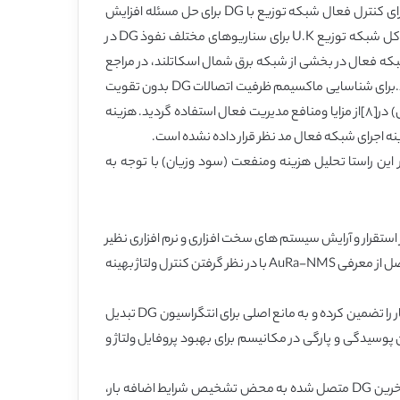
مراجع۴-۸ روشهای کنترل شبکه توزیع فعال برای افزایش سطح نفوذهای DG را نشان می دهند. در[۴]، یک مدل پخش بار بهینه (OPF) برای کنترل فعال شبکه توزیع با DG برای حل مسئله افزایش
ولتاژ پیشنهادشده و نشان می دهدکه نفوذ DG می توان به طور قابل توجهی افزایش یابد. برای تخمین مزایا و منافع کنترل شبکه فعال در کل شبکه توزیع U.K برای سناریوهای مختلف نفوذ DG در
ی شود. آزمایش و بررسی یک طرح مدیریت شبکه فعال در بخشی از شبکه برق شمال اسکاتلند، در مراجع
[۶] و [۷] شرح داده شده است، که اعمال مربوط به کنترل پخش بار براساس اندازه گیری صادرات برق و حاشیه عملیات هر ناحیه انجام می گیرد.برای شناسایی ماکسیمم ظرفیت اتصالات DG بدون تقویت
شبکه، تحلیل اقتصادی سربه سر اجرا گردید.در جریان توسعه سیستم های توزیع با استفاده از تکنیک های بهینه سازی هیوریستیک(ابتکاری) در[۸]از مزایا ومنافع مدیریت فعال استفاده گردید. هزینه
ینه اجرای شبکه فعال مد نظر قرار داده نشده است.
ن شده است. در این راستا تحلیل هزینه ومنفعت (سود وزیان) با توجه به
حلیل هزینه و منفعت تفصیلی قبل از استقرار و آرایش سیستم های سخت افزاری و نرم افزاری نظیر
ضروری و مهم می باشد. برای AuRa-NMS در دست توسعه در UK ، این مقاله ابزار تحلیل منفعت جامعی جهت تعیین دامنه مزایا و منافع حاصل از معرفی AuRa-NMS با در نظر گرفتن کنترل ولتاژ بهینه
در شبکه توزیع 33kV ، کنترل ولتاژ معمولاً با تنظیم موقعیت های تپ ترانسفورماتور اولیه انجام می شود که نمی تواند سطح ولتاژ هر باس بار را تضمین کرده و به مانع اصلی برای انتگراسیون DG تبدیل
 حالت آنلاین کل شبکه بدست می آید. براساس این راحتی، یک روش کنترل OLTC با در نظر گرفتن پوسیدگی و پارگی در مکانیسم برای بهبود پروفایل ولتاژ و
برای مسئله مدیریت محدودیت های ناشی از نفوذ بالای DG ،در عمل به طور کلی، قاعده LIFO و مکانیسم تریپینگ خودکار اقتباس شده و آخرین DG متصل شده به محض تشخیص شرایط اضافه بار،