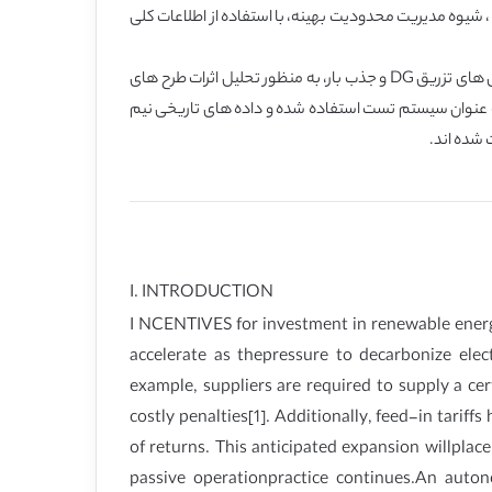
طع می شود. این شیوه مدیریت محدودیتهای فعلی میتواند منجر به قطع توان تولیدی بالا گردد. برای سیستم توزیع مجهز به AuRa-NMS ، شیوه مدیریت محدودیت بهینه، با استفاده از اطلاعات کلی
به منظور مقایسه، روشهای کنترل ولتاژ فعلی و مدیریت محدودیت ها نیز شبیه سازی شده اند. با در نظر گرفتن عدم قطعیت ها و همبستگی های تزریق DG و جذب بار، به منظور تحلیل اثرات طرح های
نترل پیشنهادی برای AuRa-NMS ، روش شبیه سازی بر مبنای سریهای زمانی اجرا می شود. از شبکه 33kV عملی به عنوان سیستم تست استفاده شده و داده های تاریخی نیم
I. INTRODUCTION
I NCENTIVES for investment in renewable energ
accelerate as thepressure to decarbonize ele
example, suppliers are required to supply a ce
costly penalties[1]. Additionally, feed-in tarif
of returns. This anticipated expansion willplac
passive operationpractice continues.An auto