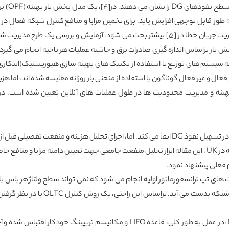
سطح ولتاژ میانه (۱۱kV) ،راجع به روش های کنترل ولتاژ و مدیریت جریان خطا در [۵] بیشتر بحث م
ل و غیر فعال گوناگون با استفاده از منحنی بار روزانه مقایسه شده اند، اما هز
ی استقرار AuRA-NMS از کنترل ولتاژ بهینه و مدیریت محدودیت ها در طول عملیات های آنلاین تعیی
برای سیستم های توزیع، مدیریت شبکه فعال نقش مهمی در تسهیل نفوذ DG ایفا می کند. اما، اجرای ت
 فعلی پیشنهاد نمود.
می شود. بااستقرار و آرایش AuRa-NMS ،