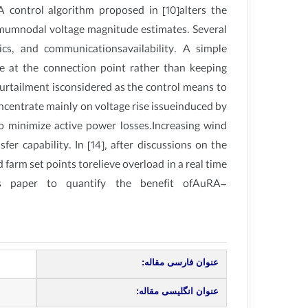
 control algorithm proposed in [10]alters the
imumnodal voltage magnitude estimates. Several
ics, and communicationsavailability. A simple
e at the connection point rather than keeping
 curtailment isconsidered as the control means to
ncentrate mainly on voltage rise issueinduced by
o minimize active power losses.Increasing wind
r capability. In [14], after discussions on the
arm set points torelieve overload in a real time
is paper to quantify the benefit ofAuRA-
عنوان فارسی مقاله:
عنوان انگلیسی مقاله: