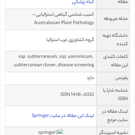
مقاله
گیاه پزشکی
آسیب شناسی گیاهی استرالیایی –
مجله مربوطه
Australasian Plant Pathology
دانشگاه تهیه
گروه کشاورزی غرب استرالیا
کننده
کلمات کلیدی
ssp. subterraneum, ssp. yanninicum,
این مقاله
subterranean clover, disease screening.
رفرنس
دارد
شناسه شاپا یا
ISSN 1448-6032
ISSN
لینک مقاله در
لینک این مقاله در سایت Springer
سایت مرجع
نشریه اسپرینگر