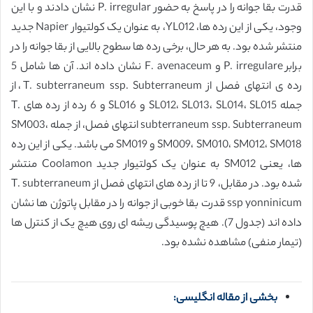
قدرت بقا جوانه را در پاسخ به حضور P. irregular نشان دادند و با این
وجود، یکی از این رده ها، YL012، به عنوان یک کولتیوار Napier جدید
منتشر شده بود. به هر حال، برخی رده ها سطوح بالایی از بقا جوانه را در
برابر P. irregulare و F. avenaceum نشان داده اند. آن ها شامل 5
رده ی انتهای فصل از T. subterraneum ssp. Subterraneum، از
جمله SL012، SL013، SL014، SL015 و SL016 و 6 رده از رده های T.
subterraneum ssp. Subterraneum انتهای فصل، از جمله SM003،
SM009، SM010، SM012، SM018 و SM019 می باشد. یکی از این رده
ها، یعنی SM012 به عنوان یک کولتیوار جدید Coolamon منتشر
شده بود. در مقابل، 9 تا از رده های انتهای فصل از T. subterraneum
ssp yonninicum قدرت بقا خوبی از جوانه را در مقابل پاتوژن ها نشان
داده اند (جدول 7). هیچ پوسیدگی ریشه ای روی هیچ یک از کنترل ها
(تیمار منفی) مشاهده نشده بود.
بخشی از مقاله انگلیسی: