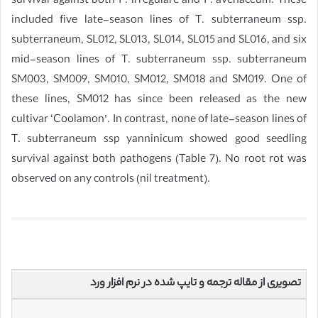
survival against both P. irregulare and F. avenaceum. These
included five late-season lines of T. subterraneum ssp.
subterraneum, SL012, SL013, SL014, SL015 and SL016, and six
mid-season lines of T. subterraneum ssp. subterraneum
SM003, SM009, SM010, SM012, SM018 and SM019. One of
these lines, SM012 has since been released as the new
cultivar ‘Coolamon’. In contrast, none of late-season lines of
T. subterraneum ssp yanninicum showed good seedling
survival against both pathogens (Table 7). No root rot was
observed on any controls (nil treatment).
تصویری از مقاله ترجمه و تایپ شده در نرم افزار ورد