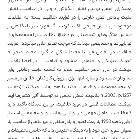
پاداش بر رابطه بین خلاقیت و عملکرد تاثیر می گذارد؟آمبیل و
همکاران ضمن بررسی نقش انگیزش درونی در خلاقیت، نقش
مثبت پاداش های خارجی را در فرایند خلاقیت بسته به اطلاعات
موجود در پاداش خارجی تاکید کردند. گیلفورد نیز با نگاهی بر
اساس ویژگی‌های شخصیتی فرد خلاق، خلاقیت را مجموعه‌ای از
توانایی‌ها و خصایصی میداند که موجب تفکر خلاق میگردد” فرایند
خلاقیت در تعامل فرد با محیط شکل میگیرد؛ محیط منجر به
تحریک فیزیکی و اجتماعی میشود و خلاقیت را در اعضا تقویت
میکند در حال حاضر خلاقیت منجر به کسب مزیت رقابتی برای
سازمان میشود و سازمانها برای پرورش کارکنان خلاق در مسیر
توسعه محصولات و خدمات جدید با هم رقابت میکنند.”(Jones
,2003, p.1257)”خلاقیت، نقش مهمی در توسعه آتی کشورها ایفا
میکند. مطالعات قبلی در مورد خلاقیت، بر این دیدگاه تأکید دارد
که خلاقیت، عامل مهمی در توانایی رقابت و توسعه ملی است.از
اوایل دهه 1950 به بعد، تصور و باور سنتی و غیر علمی از خلاقیت به
عنوان نبوغ، جای خود را به دیدگاه جدیدی داد که حاصل تحقیقات و