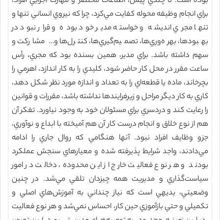
بوده است. تا چندي پيش، اطلاعات مختصر و مهارت اجرايي افراد،
براي انجام وظيفه محوله كفايت مي‌كرد، چرا كه نيروي انساني تنها و
تنها مجري انديشه و خواسته مدير خود بوده و قرار نبود در
بهبودها، بهره‌وري‌ها، تصميم‌گيري‌ها، كنترل‌ها و… مشاركت و
سهم داشته باشد. براي مدير، همين بسنده بود كه مجري، رأس
ساعت مقرر در محل كار حاضر شود، كليدي را به كار اندازد، اهرمي را
بچرخاند، ماده يا قطعه‌اي را به تعداد و اندازه مورد نظر شكل دهد،
كاري به كار ديگر مراحل و زيرفرايندها نداشته باشد، مقررات و قوانين
را رعايت كند و دردسري براي مسئولان خود به وجود نياورد. تفكر آن
هم از نوع خلاق و انجام درست كار آن هم آميخته با ابداع و نوآوري،
جزو وظايف افراد نبود. آنها هنگامي كه روال جاري را ادامه
مي‌دادند، واجد شرايط پذيرفته شده و معيارهاي سنجش عملكرد
بودند و هر نوع فعاليت خارج از اين محدوده، دخالت در امور
سياست‌گذاري و مديريت همه چيزدان تلقي مي‌شد. در چنين
وضعيتي، بديهي است كه نياز چنداني به آموزش‌هاي اصلي و
تكميلي و حتي بازآموزي حين كار، احساس نمي‌شد و هر نوع فعاليت