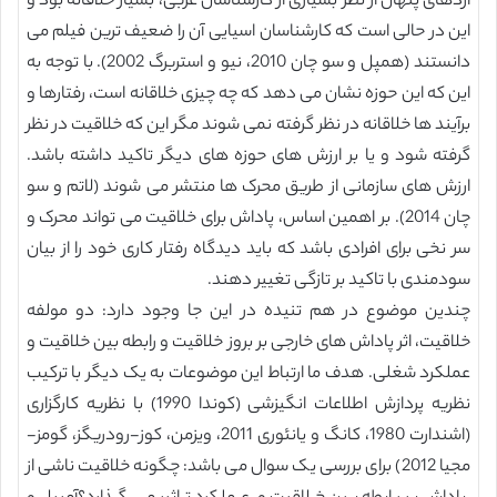
اژدهای پنهان از نظر بسیاری از کارشناسان غربی، بسیار خلاقانه بود و
این در حالی است که کارشناسان اسیایی آن را ضعیف ترین فیلم می
دانستند (همپل و سو چان 2010، نیو و استربرگ 2002). با توجه به
این که این حوزه نشان می دهد که چه چیزی خلاقانه است، رفتارها و
برآیند ها خلاقانه در نظر گرفته نمی شوند مگر این که خلاقیت در نظر
گرفته شود و یا بر ارزش های حوزه های دیگر تاکید داشته باشد.
ارزش های سازمانی از طریق محرک ها منتشر می شوند (لاتم و سو
چان 2014). بر اهمین اساس، پاداش برای خلاقیت می تواند محرک و
سر نخی برای افرادی باشد که باید دیدگاه رفتار کاری خود را از بیان
سودمندی با تاکید بر تازگی تغییر دهند.
چندین موضوع در هم تنیده در این جا وجود دارد: دو مولفه
خلاقیت، اثر پاداش های خارجی بر بروز خلاقیت و رابطه بین خلاقیت و
عملکرد شغلی. هدف ما ارتباط این موضوعات به یک دیگر با ترکیب
نظریه پردازش اطلاعات انگیزشی (کوندا 1990) با نظریه کارگزاری
(اشندارت 1980، کانگ و یانئوری 2011، ویزمن، کوز-رودریگز، گومز-
مجیا 2012) برای بررسی یک سوال می باشد: چگونه خلاقیت ناشی از