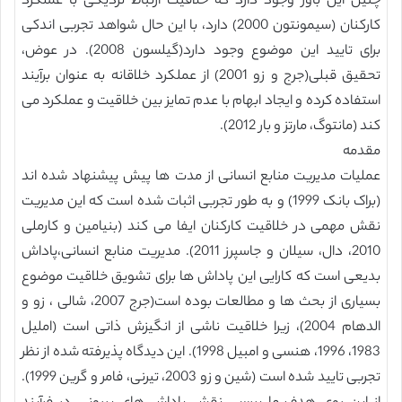
چنین این باور وجود دارد که خلاقیت ارتباط نزدیکی با عملکرد
کارکنان (سیمونتون 2000) دارد، با این حال شواهد تجربی اندکی
برای تایید این موضوع وجود دارد(گیلسون 2008). در عوض،
تحقیق قبلی(جرج و زو 2001) از عملکرد خلاقانه به عنوان برآیند
استفاده کرده و ایجاد ابهام با عدم تمایز بین خلاقیت و عملکرد می
کند (مانتوگ، مارتز و بار 2012).
مقدمه
عملیات مدیریت منابع انسانی از مدت ها پیش پیشنهاد شده اند
(براک بانک 1999) و به طور تجربی اثبات شده است که این مدیریت
نقش مهمی در خلاقیت کارکنان ایفا می کند (بنیامین و کارملی
2010، دال، سیلان و جاسپرز 2011). مدیریت منابع انسانی،پاداش
بدیعی است که کارایی این پاداش ها برای تشویق خلاقیت موضوع
بسیاری از بحث ها و مطالعات بوده است(جرج 2007، شالی ، زو و
الدهام 2004)، زیرا خلاقیت ناشی از انگیزش ذاتی است (املیل
1983، 1996، هنسی و امبیل 1998). این دیدگاه پذیرفته شده از نظر
تجربی تایید شده است (شین و زو 2003، تیرنی، فامر و گرین 1999).