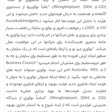
در همه ابعاد آن داشتن و ارایه ایدههای نو است”
(Wonglimpiyart, 2004, p.230)، “غالباً نوآوریها از جستجوی
آگاهانه و هدفمند به دنبال فرصتهای جدید حاصل میشوند و این
فرآیند با تحلیل این فرصت‌ها آغاز میشود (Kuratko&Hodgetts,
2001, p.133).در موقعیت امروزی نوآوری سازمانی اهمیت بسیار
زیادی برای پیروزی و بقای شرکتها در امر رقابت دارد؛ زیرا نوآوری به
مثابه عنصری تعیینکننده برای شرکتها در این موقعیت عمل
میکند. “نوآوری چیز نو و یا ارتقا یافته‌ای است که در یک سازمان به
منظور ایجاد ارزش افزوده چه به طور مستقیم برای سازمان و چه به
طور غیرمستقیم برای مشتریان انجام میپذیرد” Business Council
of Australia, 1993, p.3بر این مبنا، نوآوری میتواند جنبه های
مختلفی به خود بگیرد. از جمله اینکه میتوان نوآوری را به عنوان «
فرایند ایجاد فناوری جدید فرایند بهبود و ارتقای فناوری موجود»، و
«فرایند تبدیل فرصت‌ها به بهره برداری عملی» دانست
(Wonglimpiyart, 2004, p. 230). “اساساً نوآوری از دیدگاه
مدیریتی، فرایندی است که از ایده شروع و به انتشار تجاری بهبود