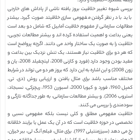
رابطه عملکرد-خلاقیت را دارد.
بررسی شیوه تغییر خلاقیت بروز یافته ناشی از پاداش های خارجی
باید با در نظر گرفتن مفهومی سازی خلاقیتد صورت گیرد. بیشتر
مطالهات سازمانی از مفهوم خلاقیت آمابیل که شامل دو بعد است
یعنی بداعت و اهمیت استفاده کرده اند و بیشتر مطالعات تجربی،
خلاقیت را به صورت یک ساختار واحد می دانند. اگرچه پرواضح است
که هر دو برای خلاقیت نیاز هستند، یک تنش نزدیک بین بداعت و
مفید بودن وجود دارد (فورد و کازنی 2008، لیتچفیلد 2008، یان و
زون 2008) و این اشاره به این دارد که بروز هر دو می تواند در شرایط
مختلف مناسب باشد برای مثال یافتن و ارزیابی روش (دی. تی.
کمپل 1960، فورد و کیویا 2000، اسبورن 1953، ریچزکی، نسبجاد،
استروب 2006). و بیشتر مطالعات سازمانی، به طور جداگانه تازگی و
سودمندی را بررسی می کنند.
خلاقیت مفهومی مطلق و کلی نیست بلکه مفهومی نسبی و
تخصصی در حوزه خلاقیت است که در آن یک عمل یا برایند خلاقانه
رخ می دهد (سیززمنتیلی 1997). برای مثال، فیلم آنگ لی، ببر خیزان،