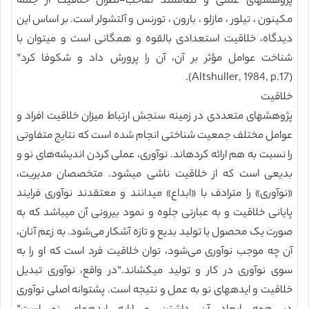
پژوهشهای علمی و نظاممند صاحب-نظران خلاقیت از جمله
مکینون ، تیلور ، مازلو ، بارون ، تورنس و آلتشولر است. بر اساس این
دیدگاه، خلاقیت استعدادی بالقوه و همگانی است و میتوان با
شناخت عوامل مؤثر بر آن، آن را پرورش داد و شکوفا کرد”
(Altshuller, 1984, p.17).
خلاقیت
پژوهشهای متعددی در زمینه سنجش ارتباط میزان خلاقیت افراد و
عوامل مختلف جمعیت شناختی انجام شده است که نتایج متفاوتی
را نسبت به هم ارائه کردهاند. نوآوری، عملی کردن اندیشه‌های نو و
بدیعی است که از خلاقیت ناشی میشود. متخصصان مدیریت،
«نوآوری» را مترادف با «ابداع» میدانند و معتقدند نوآوری فرایند
پایانی خلاقیت و به عبارتی جلوه و نمود بیرونی آن میباشد که به
صورت یک محصول یا تولید بدیع و تازه آشکار می‌شود. به زعم آنان،
آن چه موجب نوآوری می‌شود، توان خلاقیت فرد است که او را به
سوی نوآوری در کار و تولید میکشاند.”در واقع، نوآوری تبدیل
خلاقیت و ایدههای نو به عمل و نتیجه است. پشتوانه اصلی نوآوری