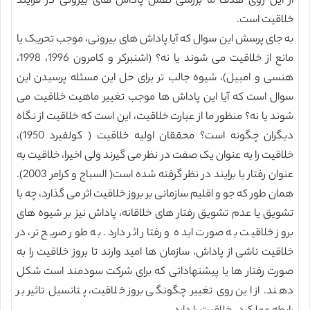
از این روی هدف ما بررسی نقش پاداش های بیرونی در فرآیند
خلاقیت است.
به جای پرسش این سوال که آیا پاداش های بیرونی، موجب تحریک یا
مانع از خلاقیت می شوند یا نه؟ (اشنبرکر و کامرون 1996، 1998،
هنسی و امبیل)، شیوه جالب تر برای حل این مسئله پرسیدن این
سوال است که آیا این پاداش ها موجب تغییر ماهیت خلاقیت می
شوند یا نه؟ منظور ما از عبارت خلاقیت، این است که خلاقیت از نگاه
دیگران چگونه است؟ محققان اولیه خلاقیت ( کولفیرد 1950)،
خلاقیت را به عنوان یک صفت در نظر می گیرند ولی اخیرا، خلاقیت به
عنوان رفتار یا برایند در نظر گرفته شده است( السباج و کرامر 2003).
همان طور که جو و اقلیم سازمانی بر بروز خلاقیت اثر می گذارد، چه با
تشویق یا عدم تشویق رفتار های خلاقانه، پاداش نیز بر شیوه های
بروز خلاقیت به صورت ایده و رفتار اثر دارد. به طور صریح تر، در
خلاقیت ناشی از پاداش، سازمان ها امید وارند تا بروز خلاقیت را به
صورت رفتار ها یا پیشنهاداتی که برای شرکت سودمند است شکل
دهند. از این روی تغییر چگونگی بروز خلاقیت، پتانسیل تاثیر بر