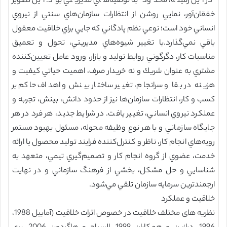
در اين زمينه، محدود به توصيه‌هاي مديريتي بود. اين تصوير
خفقان‌آور، نمايي روشن از انتظارات سازمان‌هاي سنتي از نيروي
انساني خود است؛ نوعي نظم پادگاني كه جايي براي خلاقيت معقول
باقي نمي‌گذارد.با تغيير شيوه‌هاي مديريتي، تحول و تعميق
مناسبات كار، دگرگوني روابط توليد و بازار، ورود عامل تعيين‌كننده
مشتري به عنوان شريك و نه خريدار صرف، اهميت حياتي كيفيت و
هزينه در بقا و سرانجام، تغيير ساختار بينش و اهداف حاكم بر
كسب و كار، انتظارات سازمان‌ها نيز از حدود دانش، بينش، تجربه و
عملكرد نيروي انساني، تغيير يافت. در شرايط جديد، هر فرد در هر
جايگاه سازماني و با هر نوع وظيفه محوله، مسئول بهبود مستمر
رويه‌هاي انجام كار، ناظر و كنترل‌كننده فرايند توليد محصول يا ارائه
خدمت، عضوي از گروه انجام كار و تصميم‌گيري تيمي، متعهد به
شناسايي و حل مشكل، بخشي از فرهنگ سازماني و در نهايت
ارجمندترين سرمايه سازمان تلقي مي‌شود.
خلاقیت و عملکرد
نظریه های مختلف خلاقیت در خصوص اثرات خلاقیت (آمابیل 1988،