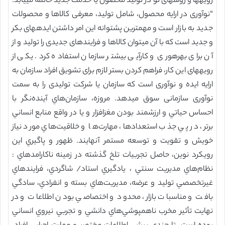
رویهها و روشهای نو در تولید محصول یا خدمت جدید خاتمه مییابد.
“نوآوری در ارایه محصول، شامل تولید، معرفی کالاها و محصولات
جدید به بازار است و مهمترین پشتوانه این امر داشتن ایدههای بکر
و جدید است که با آن میتوان کالاها و فرایندهای جدیدی را تولید و از
آن برای بهرهوری و کارآیی بیشتر سازمان استفاده کرد. یکی از
رویههای این کار، فراهم کردن بستر لازم برای تشویق افراد سازمان به
ارایه ایده و نوآوری است که سازمان یا شرکت تولیدی را به سمت
نوآوری سازمانی سوق میدهد. مروزه، سازمان‌هاي آينده‌نگر با
احساس حياتي و ارزشمند بودن مغزافزار و يا در واقع منابع انساني
برتر، در پي جذب استعدادها، مهارت‌ها و خلاقيت‌هاي مورد نياز
خويش و تقويت و توسعه مستمر آنهايند. ظهور و پاگيري اين
رويكرد نوين، حاصل تجربيات تلخ گذشته در زمينه ناكارامدهاي :
نظام‌هاي مديريت سنتي ، يادگيري استاد/ شاگردي، فرايندهاي
غيرتخصصي توليد و عرضه، مديريت‌هاي بسته و انفرادي، سادگي
بافت و مناسبات بازار، محدود و اختصاصي بودن اطلاعات و در
نهايت تأثير مخرب ناهمپوشي‌هاي دانشي و تجربي نيروي انساني