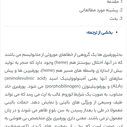
1. مقدمه
2. پیشینه مورد مطالعاتی
3. بحث
بخشی از ترجمه:
بحثپورفیری ها یک گروهی از خطاهای موروثی از متابولیسم می باشند
که در آنها، اختلال بیوسنتز هم (heme) وجود دارد که منجر به تولید
بیش از اندازه ی واسطه های مسیر هم (heme)، پورفیرین ها و پیش
سازهای آنها یعنی آمینولوولینیک اسید (aminolevulinic acid)
(ALA) و پورفوبیلینوژن (porphobilinogen) می شود. پورفیری حاد
متناوب، به صورت یک شرایط اتوزوم غالب به ارث می رسد که می تواند
طیف وسیعی از ویژگی های بالینی را نمایش دهد. حملات بالینی
معمولا در طی یا بعداز رسیدن به سن بلوغ ظاهر می شوند و در زنان
معمول تر می باشند. معنی داری پورفیری برای متخصص بی هوشی به
این صورت است که برخی از پورفیری های کبدی (کوپروپورفیری