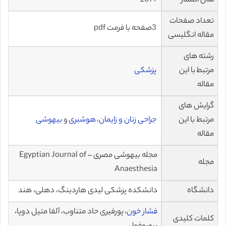
سال انتشار
2014
تعداد صفحات
3صفحه با فرمت pdf
مقاله انگلیسی
رشته های
مرتبط با این
پزشکی
مقاله
گرایش های
مرتبط با این
جراحی زنان و زایمان
،
هوشبری
و
بیهوشی
مقاله
مجله بیهوشی مصری – Egyptian Journal of
مجله
Anaesthesia
دانشگاه
دانشکده پزشکی لیدی هاردینگ، دهلی، هند
فشار خون
، پورفیری حاد متناوب، آلفا متیل دوپا،
کلمات کلیدی