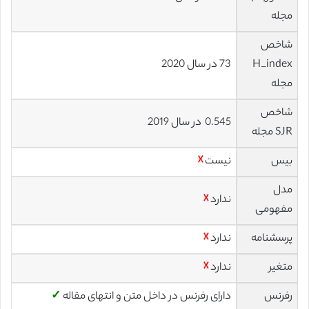
مجله
شاخص
H_index
73 در سال 2020
مجله
شاخص
0.545 در سال 2019
SJR مجله
بیس
نیست
☓
مدل
ندارد
☓
مفهومی
پرسشنامه
ندارد
☓
متغیر
ندارد
☓
رفرنس
دارای رفرنس در داخل متن و انتهای مقاله
✓