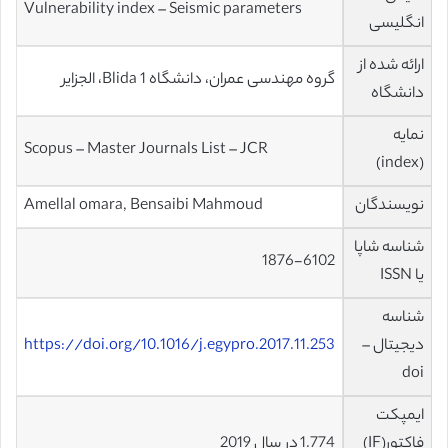
Vulnerability index – Seismic parameters
انگلیسی
ارائه شده از
گروه مهندسی عمران، دانشگاه Blida 1، الجزایر
دانشگاه
نمایه
Scopus – Master Journals List – JCR
(index)
نویسندگان
Amellal omara, Bensaibi Mahmoud
شناسه شاپا
1876-6102
یا ISSN
شناسه
دیجیتال –
https://doi.org/10.1016/j.egypro.2017.11.253
doi
ایمپکت
فاکتور(IF)
1.774 در سال 2019