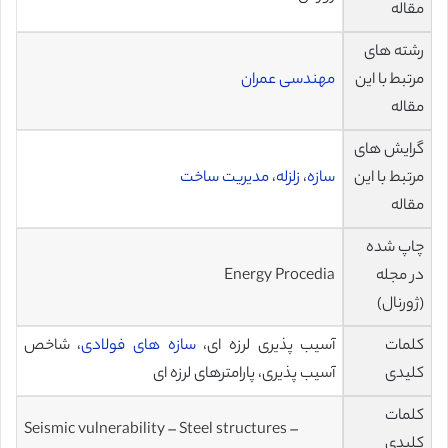
مقاله
رشته های
مرتبط با این
مهندسی عمران
مقاله
گرایش های
مرتبط با این
سازه
،
زلزله
،
مدیریت ساخت
مقاله
چاپ شده
در مجله
Energy Procedia
(ژورنال)
کلمات
آسیب پذیری لرزه ای،
سازه های فولادی
، شاخص
کلیدی
آسیب پذیری، پارامترهای لرزه ای
کلمات
Seismic vulnerability – Steel structures –
کلیدی