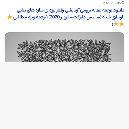
2020-12-06
دانلود ترجمه مقاله بررسی آزمایشی رفتار لرزه ای سازه های بنایی
بازسازی شده (ساینس دایرکت – الزویر 2020) (ترجمه ویژه – طلایی
)
دک
با
به
بالا