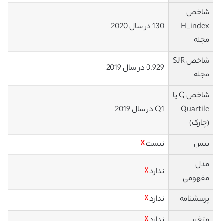
شاخص
H_index
130 در سال 2020
مجله
شاخص SJR
0.929 در سال 2019
مجله
شاخص Q یا
Quartile
Q1 در سال 2019
(چارک)
بیس
نیست
☓
مدل
ندارد
☓
مفهومی
پرسشنامه
ندارد
☓
متغیر
ندارد
☓