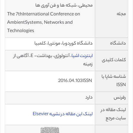
محیطی، شبکه ها و فن آوری ها
مجله
The 7thInternational Conference on
AmbientSystems, Networks and
Technologies
دانشگاه
دانشگاه کوردوبا، مونتریا، کلمبیا
اینترنت اشیا
، آنتولوژی، بهداشت- E، آگاهی از
کلمات کلیدی
زمینه
شناسه شاپا یا
2016.04.103ISSN
ISSN
رفرنس
دارد
لینک مقاله در
لینک این مقاله در نشریه Elsevier
سایت مرجع