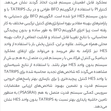
عملکرد قابل اطمینان سیستم قدرت اتخاذ گردند نشان می‌دهد.
کنترلر PI با استفاده از الگوریتم BFO طراحی و در یک TATRIPS با و
بدون سیستم HES اجرا شده است. الگوریتم BFO برای دستیابی به
پارامترهای بهینه مقادیر بهره استراتژی‌های کنترل ترکیبی مختلف به کار
رفته است زیرا اجرای الگوریتم BFO به طور ساده و بدون پیچیدگی
محاسباتی، با نتایج تقریبا قابل استناد و قابلیت اغماض از حالت بهینه
محلی همراه می‌باشد. علاوه بر این، کنترل پخش بار با استفاده از واحد
HES نیز کارآمد به نظر می‌رسد و می‌تواند برای ارتقای عملکرد
دینامیکی کنترل فرکانس بار سیستم قدرت متصل به هم بیش از
سیستم بدون واحد HES موثر باشد. با استفاده از نتایج شبیه‌سازی
مشاهده می‌گردد که شاخص‌های تجدید محاسبه شده برای TATRIPS
با واحد HES کنترل پیچیده‌تری را برای بازسازی بهتر پاسخ‌های خروجی
سیستم قدرت و تضمین بهبود شاخص‌های ارزیابی مقتضایات
سرویس کمکی سیستم قدرت متصل به هم (PSASRAI) به منظور
تامین حاشیه پایداری بهتر نسبت به TATRIPS بدون واحد HES نشان
می‌دهد.