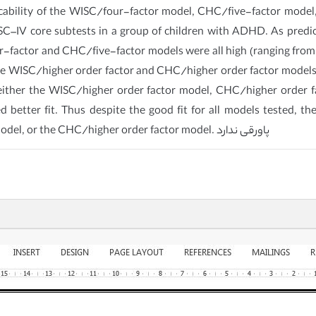
icability of the WISC/four-factor model, CHC/five-factor mode
–IV core subtests in a group of children with ADHD. As predict
-factor and CHC/five-factor models were all high (ranging from 0.
 the WISC/higher order factor and CHC/higher order factor models 
r either the WISC/higher order factor model, CHC/higher order 
better fit. Thus despite the good fit for all models tested, 
preferable than the WISC/ higher order factor model, or the CHC/higher order factor model. پاورقی ندارد