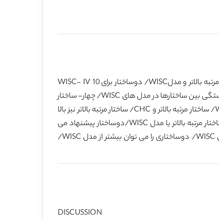
یک هدف این مطالعه، بررسی قابلیت جر مدل WISC/ چهارساختار، مدلCHC/ پنج ساختار، مدل WISC/ مرتبه بالاتر، مدل CHC/ مرتبه بالاتر و مدلWISC/ دوساختار برای 10 WISC- IV
آزمون فرعی در یک گروه از کودکان مبتلا به ADHD بود. همانطور که پیش بینی شده، یافته های هر پنج مدل پشتیبانی شد. همبستگی بین ساختارها در مدل های WISC/ چهار- ساختار
وCHC/ پنج- ساختارهمه بالا بودند (محدوده از 0.42 تا 0.81)، و ضرایب الگوی ساختارعوامل اصلی در عامل کلی در مدل های WISC/ ساختار مرتبه بالاتر و CHC/ ساختار مرتبه بالاتر نیز بالا
بودند (محدوده از 0.64 تا 0.99). این نوع همبستگی بالا یک درجه بیشتر برای هر مدل WISC/ ساختار مرتبه بالاتر، مدل CHC/ ساختار مرتبه بالاتر یا مدل WISC/دوساختار پیشنهاد می
شود. بین این مدل ها، WISC/مدل دوساختاری مناسبتر نشان داد. بنابراین با وجود تناسب برای تمام مدل های تست شده، مدل WISC/ دوساختاری را می توان بیشتر از مدل WISC/
DISCUSSION