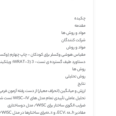
چکیده
مقدمه
مواد و روش ها
شركت كنندگان
مواد و روش
مقیاس هوشی وکسلر برای کودکان – چاپ چهارم (وکسلر، 003
دستاورد طیف گسترده ی تست- 3 (WRAT-3؛ ویلکینسون، 1993)
روش ها
روش تحلیلی
نتایج
ارزش و میانگین (انحراف معیار) از دست رفته آزمون فرعیWISC-IVو مقیاس ه
تحلیل عاملی تأییدی تمام مدل های WISC-IV تست شده
ضرایب الگوی ساختار برای WISC/ مدل دوساختاری
مقادیر ECV، ω_h، و ω_sبرای ساختارها در مدل WISC/ دو ساختاری