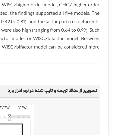
l, WISC/higher order model, CHC/ higher order
ed, the findings supported all five models. The
42 to 0.81), and the factor pattern coefficients
were also high (ranging from 0.64 to 0.99). Such
factor model, or WISC/bifactor model. Between
the WISC/bifactor model can be considered more
تصویری از مقاله ترجمه و تایپ شده در نرم افزار ورد