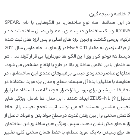
7. خلاصه و نتیجه گیری
در این مطالعه، سه نوع ساختمان، در الگوهایی با نام SPEAR،
ICONS و یک ساختمان مدرسه ای به عنوان مدل ساخته شده در
ترکیه، بررسی گشتند و زمین لرزه های اصلی و پس لرزه های ثبت شده
از حرکات زمین به مقدار Mw 9.0 11در زلزله ای در ماه مارس سال 2011
درمنطقه توخوکو روی این الگوها موردارزیابی قرار گرفتند . هر
ساختمان با بی نظمی ساختاری بالا در طرح یا ارتفاع مشخص می شود.
مدلهای عناصر محدودی مبتنی بر فیبرهای عددی این ساختمانها، در
مقایسه با مدلهای ایده آل سیستم سطح و مدل جزء مورد استفاده در
تحقیقات پیشین برای بررسی اثرات زلزله چندگانه، با استفاده از ابزار
تحلیل] 9] ZEUS-NL ایجاد شدند . این مدل ها شامل ویژگی های
تخریبی مناسبی هستند که می توانند اثرات تجمع تخریب را از لحاظ
کاهش سختی و از بین رفتن قدرت در سطح مواد بتن و فولاد حاصل از
زلزله های مکرر نشان دهند. سپس ویژگی های ساختاری این ساختمان
ها برای رسیدن به یک مورد منظم، با حفظ همان سختی کلی، تغییر