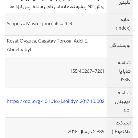
کلیدی
روش N2 پیشرفته، جابجایی باقی مانده، پس لرزه ها
نمایه
Scopus – Master journals – JCR
(index)
Resat Oyguca, Cagatay Torosa, Adel E.
نویسندگان
Abdelnabyb
شناسه
شاپا یا
ISSN 0267-7261
ISSN
شناسه
دیجیتال –
https://doi.org/10.1016/j.soildyn.2017.10.002
doi
ایمپکت
فاکتور(IF)
2.989 در سال 2018