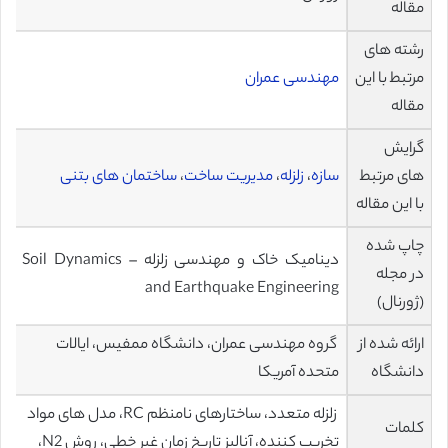
مقاله
رشته های
مرتبط با این
مهندسی عمران
مقاله
گرایش
های مرتبط
سازه
،
زلزله
،
مدیریت ساخت
،
ساختمان های بتنی
با این مقاله
چاپ شده
دینامیک خاک و مهندسی زلزله – Soil Dynamics
در مجله
and Earthquake Engineering
(ژورنال)
ارائه شده از
گروه مهندسی عمران، دانشگاه ممفیس، ایالات
دانشگاه
متحده آمریکا
زلزله متعدد، ساختارهای نامنظم RC، مدل های مواد
کلمات
تخریب کننده، آنالیز تاریخ زمان غیر خطی، روش N2،