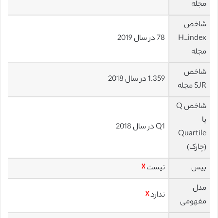
مجله
شاخص
H_index
78 در سال 2019
مجله
شاخص
1.359 در سال 2018
SJR مجله
شاخص Q
یا
Q1 در سال 2018
Quartile
(چارک)
بیس
نیست
☓
مدل
ندارد
☓
مفهومی