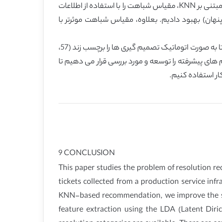
تحلیل کردیم و تعداد وسیعی از تصمیم گیری های مکرر را برای Ticket های نظارت شناسایی کردیم. بر مبنای کار پیشین ما از توصیه مبتنی بر KNN، مقیاس شباهت را با استفاده از اطلاعات
یق استخراج ویژگی سطح موضوع با استفاده از مدل LDA ( تخصیص دیریکله پنهان) بهبود دادیم. بعلاوه، مقیاس شباهت موثرتر با
چندین راه برای تحقیقات آتی وجود دارد. نخست، برنامه دادیم که تکنیک های طبقه بندی هوشمند را بررسی کنیم و توسعه دهیم تا به صورت اتوماتیک تصمیم گیری ها را برچسب زند (57،
تفاده می کند.. دیگر الگوریتم های پیشرفته را توسعه و مورد بررسی قرار می دهیم تا
ر استفاده کنیم.
9 CONCLUSION
This paper studies the problem of resolution 
tickets collected from a production service inf
KNN-based recommendation, we improve the simil
feature extraction using the LDA (Latent Diric