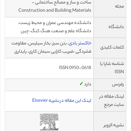
ساخت و ساز و مصالح ساختمانی –
مجله
Construction and Building Materials
دانشکده مهندسی عمران و محیط زیست،
دانشگاه
دانشگاه علم و صنعت هنگ کنگ، چین
خاکستر بادی
، بتن سبز، بخار سیلیس، مقاومت
کلمات کلیدی
فشردگی ،ضریب کارایی سیمان کاری، پایداری
شناسه شاپا یا
ISSN 0950-0618
ISSN
رفرنس
دارد
✓
لینک مقاله در
لینک این مقاله در نشریه Elsevier
سایت مرجع
نشریه الزویر