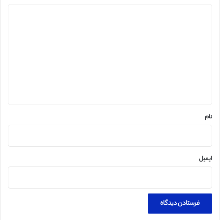
د
ی
د
گ
ا
ه
*
نام
ایمیل