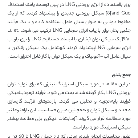
برق بااستفاده از انرژی برودتی LNG در چین توسعه یافته است.Liu
and Guo]8[ سیکل برودتی جدیدی را پیشنهاد کردند که از یک
مخلوط دوتایی به عنوان سیال عامل استفاده کرده و با یک فرآیند
جذبی بخار، برای بازیاب انرژی سرمایی LNG ترکیب می شود. .Lu et
al]9[یک سیکل توان آبشاری با انبساط مستقیم LNG را برای بازیاب
انرژی سرمایی LNGپیشنهاد کردند کهشامل یک سیکل رانکین با
سیال عامل آب – آمونیاک و یک سیکل توان با گاز قابل احتراق است.
جمع بندی
در این مقاله، در مورد سیکل استرلینگ نیترژن که برای تولید توان
برودتی LNG بکار گرفته شده، بحث می شود. فرآیند ترمودینامیکی
فرآیند پایه،تجزیه و تحلیل می گردد. پارامترهای فرآیند گازسازی
مجدد و سیکل توان و همچنین میزان حساسیت این پارامترها نیز
مورد مطالعه قرار می گیرند. آزمایشات دیگری برای مطالعه بیشتر
سیکل استرلینگ مورد نیاز است.
طبق محاسبات انجام شده، زمانی که نرخ جریان LNG تا 60 تن بر