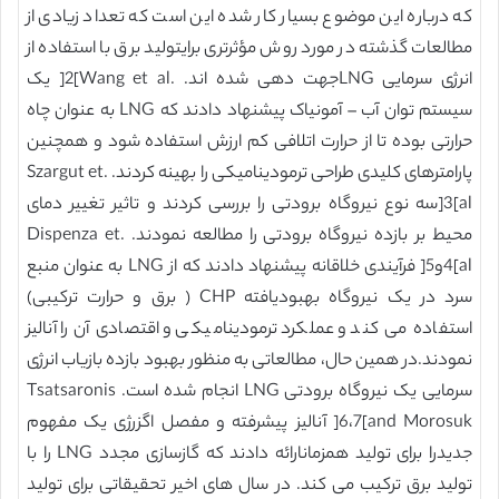
که درباره این موضوع بسیار کار شده این است که تعداد زیادی از
مطالعات گذشته در مورد روش ﻣﺆثرتری برایتولید برق با استفاده از
انرژی سرمایی LNGجهت دهی شده اند. .Wang et al]2[ یک
سیستم توان آب – آمونیاک پیشنهاد دادند که LNG به عنوان چاه
حرارتی بوده تا از حرارت اتلافی کم ارزش استفاده شود و همچنین
پارامترهای کلیدی طراحی ترمودینامیکی را بهینه کردند. .Szargut et
al]3[سه نوع نیروگاه برودتی را بررسی کردند و تاثیر تغییر دمای
محیط بر بازده نیروگاه برودتی را مطالعه نمودند. .Dispenza et
al]4و5[ فرآیندی خلاقانه پیشنهاد دادند که از LNG به عنوان منبع
سرد در یک نیروگاه بهبودیافته CHP ( برق و حرارت ترکیبی)
استفاده می کند و عملکرد ترمودینامیکی و اقتصادی آن را آنالیز
نمودند.در همین حال، مطالعاتی به منظور بهبود بازده بازیاب انرژی
سرمایی یک نیروگاه برودتی LNG انجام شده است. Tsatsaronis
and Morosuk]6،7[ آنالیز پیشرفته و مفصل اگزرژی یک مفهوم
جدیدرا برای تولید همزمانارائه دادند که گازسازی مجدد LNG را با
تولید برق ترکیب می کند. در سال های اخیر تحقیقاتی برای تولید