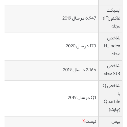
ایمپکت
فاکتور(IF)
6.947 در سال 2019
مجله
شاخص
H_index
173 در سال 2020
مجله
شاخص
2.166 در سال 2019
SJR مجله
شاخص Q
یا
Q1 در سال 2019
Quartile
(چارک)
بیس
نیست
☓