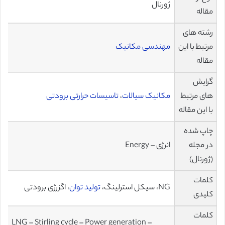
ژورنال
مقاله
رشته های
مرتبط با این
مهندسی مکانیک
مقاله
گرایش
های مرتبط
مکانیک سیالات
،
تاسیسات حرارتی برودتی
با این مقاله
چاپ شده
در مجله
انرژی – Energy
(ژورنال)
کلمات
NG، سیکل استرلینگ،
تولید توان
، اگزرژی برودتی
کلیدی
کلمات
LNG – Stirling cycle – Power generation –