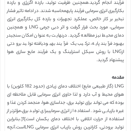
فرآیند انجام گردید.همچنین ظرفیت تولید، بازده اگزرژی و بازده
بکارگیری انرژی سرمایی فرآیند پایهمحاسبه شدند. در ادامه تاثیر فشار
تبخیر بر کار خالص، عملکرد تجهیزات و بازده کل بکارگیری انرژی
سرمایی، مورد بحث قرار گرفت و اثر دبی جرمی LNG و همچنین
دمای محیط نیز مطالعه گردید. درنهایت به عنوان امکان سنجیدر
بهبود فرآیند پایه، ترکیب یک فرآیند بهبودیافته تولید برودتی
ازLNG با روش سیکل استرلینگ و یک فرآیند مایع سازی هوا
پیشنهاد گردید.
مقدمه
LNG (گاز طبیعی مایع) اختلاف دمای زیادی (حدود 182 کلوین) با
هوای محیط و آب دارد و لذا حاوی انرژی سرمایی قابل ملاحظه ای
بوده که می تواند برای تولید برق، جداسازی هوا، منجمد کردن غذا و
غیره بازیابی شود. استفاده از انرژی سرماییبرای تولید برق،ﻣﺆثرتر از
استفاده از حرارت اتلافی با اختلاف دمای یکسان است]1[.بنابراین
تولید برودتی، کاراترین روش بازیاب انرژی سرمایی LNGاست.آنچه