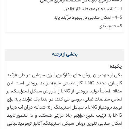
4-3- در مورد بازده کل استفاده از انرژی سرمایی
4-4 تاثیر دمای محیط بر کار خالص
4-5- امکان سنجی در بهبود فرآیند پایه
5- جمع بندی
بخشی از ترجمه
چکیده
یکی از مهمترین روش های بکارگیری انرژی سرمایی در طی فرآیند
گازسازی مجدد LNG (گاز طبیعی مایع)، تولید برودتی است. این
مقاله، اساساً تولید برودتی از LNG را با روش سیکل استرلینگ، بر
اساس مطالعات قبلی، بررسی می کند. در ابتدا یک فرآیند پایه برای
تولید برودتیاز LNG با سیکل استرلینگ ارائه شد که در آن آب دریا و
LNG به ترتیب منبع حرارتیو چاه حرارتی هستند و به منظور تایید
امکان سنجی تئوری روش سیکل استرلینگ، آنالیز ترمودینامیکی