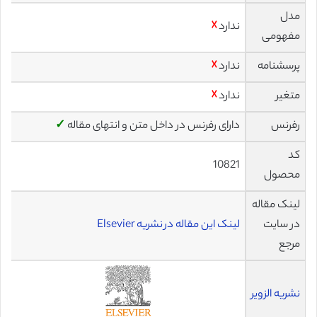
مدل
ندارد
☓
مفهومی
پرسشنامه
ندارد
☓
متغیر
ندارد
☓
رفرنس
دارای رفرنس در داخل متن و انتهای مقاله
✓
کد
10821
محصول
لینک مقاله
در سایت
لینک این مقاله در نشریه Elsevier
مرجع
نشریه الزویر