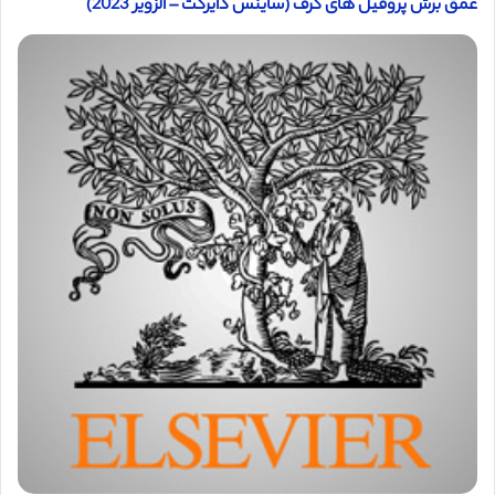
عمق برش پروفیل های کرف (ساینس دایرکت – الزویر 2023)