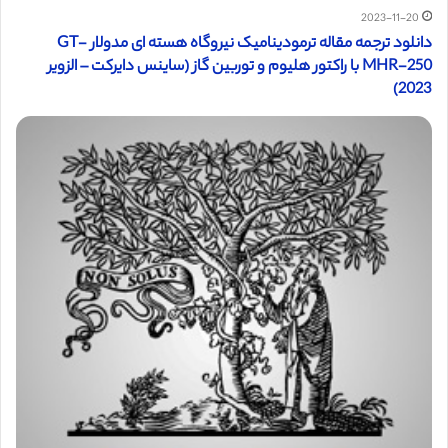
2023-11-20
دانلود ترجمه مقاله ترمودینامیک نیروگاه هسته ای مدولار GT-
MHR-250 با راکتور هلیوم و توربین گاز (ساینس دایرکت – الزویر
2023)