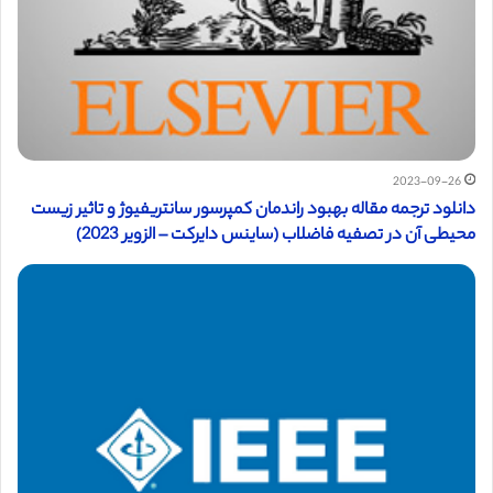
2023-09-26
دانلود ترجمه مقاله بهبود راندمان کمپرسور سانتریفیوژ و تاثیر زیست
محیطی آن در تصفیه فاضلاب (ساینس دایرکت – الزویر 2023)