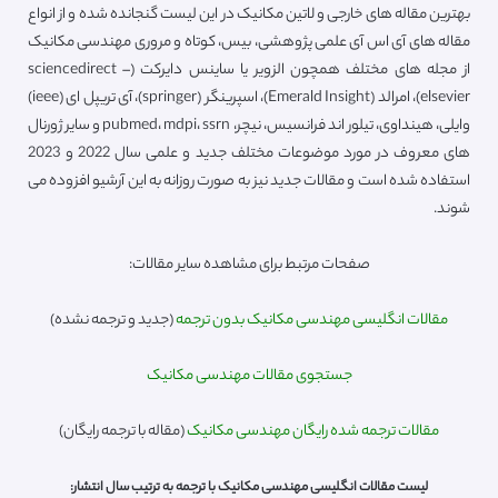
بهترین مقاله های خارجی و لاتین مکانیک در این لیست گنجانده شده و از انواع
مقاله های آی اس آی علمی پژوهشی، بیس، کوتاه و مروری مهندسی مکانیک
از مجله های مختلف همچون الزویر یا ساینس دایرکت (sciencedirect –
elsevier)، امرالد (Emerald Insight)، اسپرینگر (springer)، آی تریپل ای (ieee)
وایلی، هینداوی، تیلور اند فرانسیس، نیچر، pubmed، mdpi، ssrn و سایر ژورنال
های معروف در مورد موضوعات مختلف جدید و علمی سال 2022 و 2023
استفاده شده است و مقالات جدید نیز به صورت روزانه به این آرشیو افزوده می
شوند.
صفحات مرتبط برای مشاهده سایر مقالات:
مقالات انگلیسی مهندسی مکانیک بدون ترجمه
(جدید و ترجمه نشده)
جستجوی مقالات مهندسی مکانیک
مقالات ترجمه شده رایگان مهندسی مکانیک
(مقاله با ترجمه رایگان)
لیست مقالات انگلیسی مهندسی مکانیک با ترجمه به ترتیب سال انتشار: