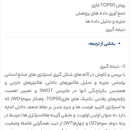
روش TOPSIS فازی
جمع آوری داده های پژوهش
تجزیه و تحلیل داده ها
نتیجه گیری
بخشی از ترجمه:
5- نتیجه گیری
با بررسی و کاوش در گام های شکل گیری استراتژی های منابع انسانی
براساس تجزیه و تحلیل فاکتورهای داخلی، فاکتورهای خارجی و
همچنین یکپارچگی آنها در ماتریس SWOT و تعیین اهمیت
پارامترهای رقابتی تکنیک های فازیTOPSIS، راهکار سوم(WO) که
به استراتژی کاربرد فرصت ها و چیره شدن بر نقاط ضعف داخلی اشاره
دارد به عنوان اولین اولویت و مایقی گزینه ها(استراتژی ها) مرتبط در
رتبه دوم، سوم(SO) و چهارم(WT) از حیث همگرایی فاصله وضعیت