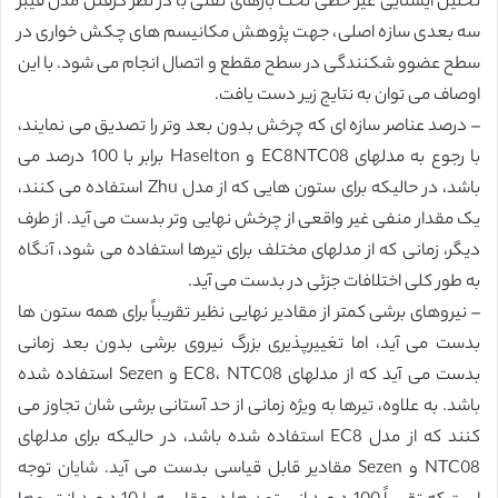
تحلیل ایستایی غیر خطی تحت بارهای ثقلی با در نظر گرفتن مدل فیبر
سه بعدی سازه اصلی، جهت پژوهش مکانیسم های چکش خواری در
سطح عضوو شکنندگی در سطح مقطع و اتصال انجام می شود. با این
اوصاف می توان به نتایج زیر دست یافت.
– درصد عناصر سازه ای که چرخش بدون بعد وتر را تصدیق می نمایند،
با رجوع به مدلهای EC8NTC08 و Haselton برابر با 100 درصد می
باشد، در حالیکه برای ستون هایی که از مدل Zhu استفاده می کنند،
یک مقدار منفی غیر واقعی از چرخش نهایی وتر بدست می آید. از طرف
دیگر، زمانی که از مدلهای مختلف برای تیرها استفاده می شود، آنگاه
به طور کلی اختلافات جزئی در بدست می آید.
– نیروهای برشی کمتر از مقادیر نهایی نظیر تقریباً برای همه ستون ها
بدست می آید، اما تغییرپذیری بزرگ نیروی برشی بدون بعد زمانی
بدست می آید که از مدلهای EC8، NTC08 و Sezen استفاده شده
باشد. به علاوه، تیرها به ویژه زمانی از حد آستانی برشی شان تجاوز می
کنند که از مدل EC8 استفاده شده باشد، در حالیکه برای مدلهای
NTC08 و Sezen مقادیر قابل قیاسی بدست می آید. شایان توجه