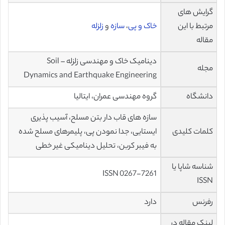
گرایش های
مرتبط با این
خاک و پی
،
سازه
و
زلزله
مقاله
دینامیک خاک و مهندسی زلزله – Soil
مجله
Dynamics and Earthquake Engineering
دانشگاه
گروه مهندسی عمران، ایتالیا
سازه های قاب دار بتن مسلح، آسیب پذیری
کلمات کلیدی
ایستایی، جدا نمودن پی، پلیمرهای مسلح شده
به فیبر کربن، تحلیل دینامیکی غیر خطی
شناسه شاپا یا
ISSN 0267-7261
ISSN
رفرنس
دارد
لینک مقاله در