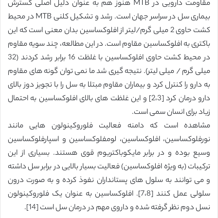
مقاومت دارویی در MTB هنوز هم به عنوان دلیل اصلی گسترش
بیماری سل در سراسر جهان است. رشد و تشکیل کلنی MTB در محیط
کشت حاوی 2 میلی گرم/لیتر از افلوکساسین بدان معنی است که این
باکتری به افلوکساسین مقاوم است. در این مطالعه، چند سویه مقاوم
در محیط کشت حاوی افلوکساسین با غلظت 16 برابر رشد کردند (32
میلی گرم / میلی لیتر). نتیجه گیری شد ما نمی توان گونه های مقاوم
به دارو را کنترل کرد و بیماران مقاوم مبتلا به سل را با تجویز دوز بالای
دارو درمان کرد [2،3] و این غلظت های بالای افلوکساسین به احتمال
زیاد برای انسان سمی است.
مشاهده است که دامنه فعالیت فلوروکینولون هایی مانند
نورفلوکساسین، افلوکساسین، لومفلوکساسین و اسپارفلوکساسین
وسیع بوده و در برابر مایکوباکتریوم قوی هستند. بسیاری از این
ترکیبات (به ویژه افلوکساسین) فعالیت بسیار بالایی در برابر سل داشته
و می توانند به سلول های پستانداران نفوذ کرده و به صورت درون
سلولی عمل کنند [7،8]. افلوکساسین به عنوان یک فلوروکینولون
نسل دوم نظر گرفته شده و داروی مهم در درمان سل است [14].