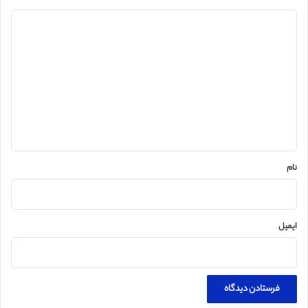
د
ی
د
گ
ا
ه
*
نام
ایمیل