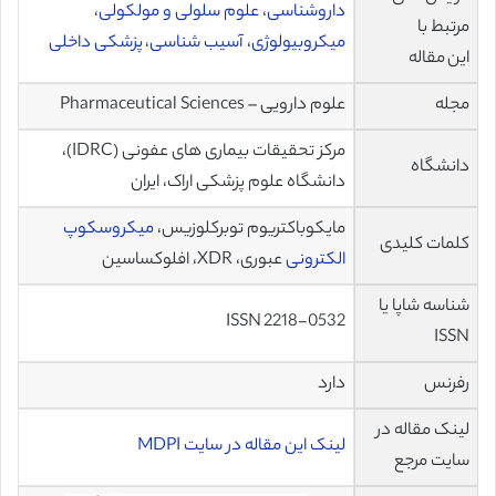
داروشناسی
،
علوم سلولی و مولکولی
،
مرتبط با
میکروبیولوژی
،
آسیب شناسی
،
پزشکی داخلی
این مقاله
مجله
علوم دارویی – Pharmaceutical Sciences
مرکز تحقیقات بیماری های عفونی (IDRC)،
دانشگاه
دانشگاه علوم پزشکی اراک، ایران
مایکوباکتریوم توبرکلوزیس،
میکروسکوپ
کلمات کلیدی
الکترونی
عبوری، XDR، افلوکساسین
شناسه شاپا یا
ISSN 2218-0532
ISSN
رفرنس
دارد
لینک مقاله در
لینک این مقاله در سایت MDPI
سایت مرجع