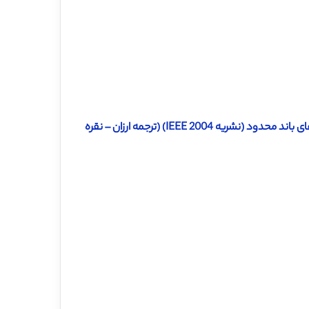
دانلود رایگان ترجمه مقاله چگونگی استفاده از آلياسينگ در سيگنال های باند محدود (نشریه IEEE 2004) (ترجمه ارزان – نقره