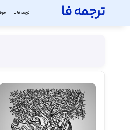
ترجمه فا
ترجمه فا
موض