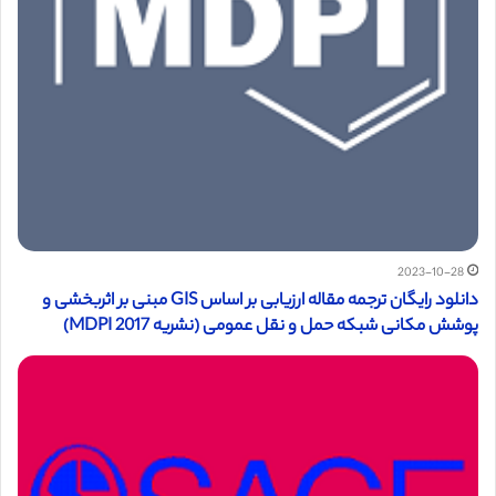
2023-10-28
دانلود رایگان ترجمه مقاله ارزیابی بر اساس GIS مبنی بر اثربخشی و
پوشش مکانی شبکه حمل و نقل عمومی (نشریه MDPI 2017)