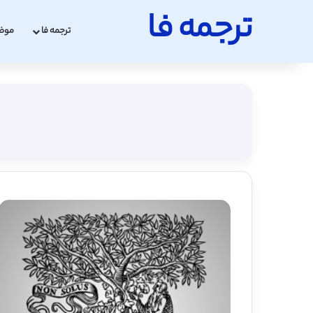
ترجمه فا
ترجمه فا
موض