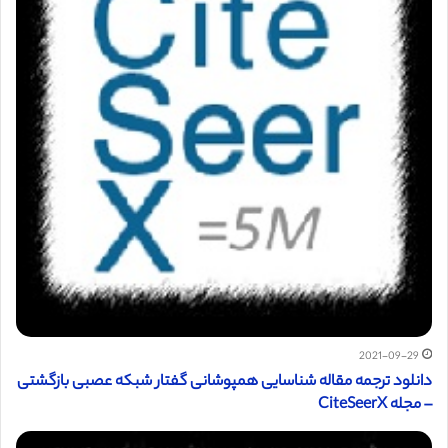
2021-09-29
دانلود ترجمه مقاله شناسایی همپوشانی گفتار شبکه عصبی بازگشتی
– مجله CiteSeerX