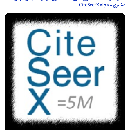
مشتری – مجله CiteSeerX