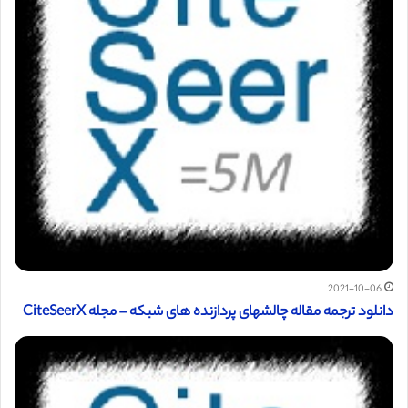
2021-10-06
دانلود ترجمه مقاله چالشهای پردازنده های شبکه – مجله CiteSeerX