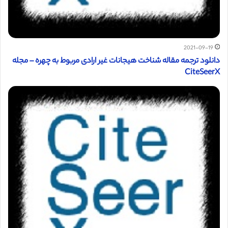
2021-09-19
دانلود ترجمه مقاله شناخت هیجانات غیر ارادی مربوط به چهره – مجله
CiteSeerX