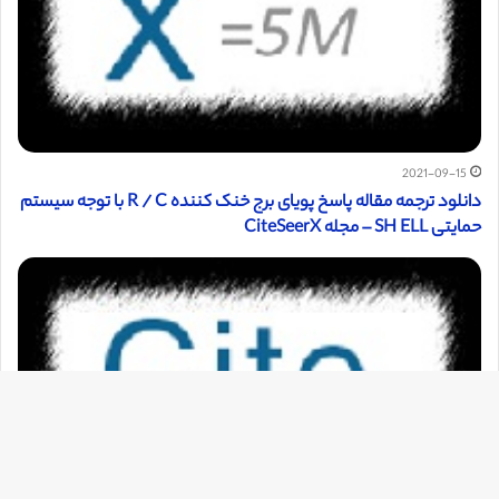
2021-09-15
دانلود ترجمه مقاله پاسخ پویای برج خنک کننده R / C با توجه سیستم
حمایتی SH ELL – مجله CiteSeerX
دک